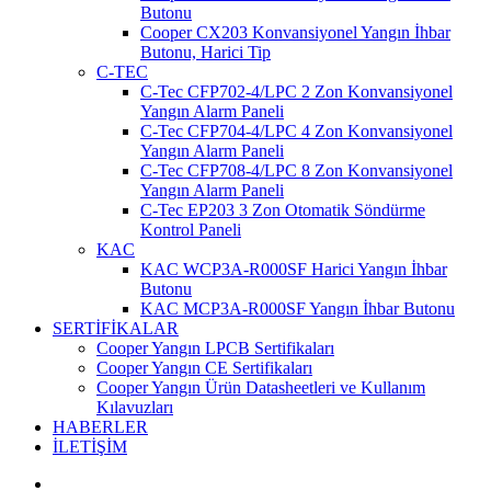
Butonu
Cooper CX203 Konvansiyonel Yangın İhbar
Butonu, Harici Tip
C-TEC
C-Tec CFP702-4/LPC 2 Zon Konvansiyonel
Yangın Alarm Paneli
C-Tec CFP704-4/LPC 4 Zon Konvansiyonel
Yangın Alarm Paneli
C-Tec CFP708-4/LPC 8 Zon Konvansiyonel
Yangın Alarm Paneli
C-Tec EP203 3 Zon Otomatik Söndürme
Kontrol Paneli
KAC
KAC WCP3A-R000SF Harici Yangın İhbar
Butonu
KAC MCP3A-R000SF Yangın İhbar Butonu
SERTİFİKALAR
Cooper Yangın LPCB Sertifikaları
Cooper Yangın CE Sertifikaları
Cooper Yangın Ürün Datasheetleri ve Kullanım
Kılavuzları
HABERLER
İLETİŞİM