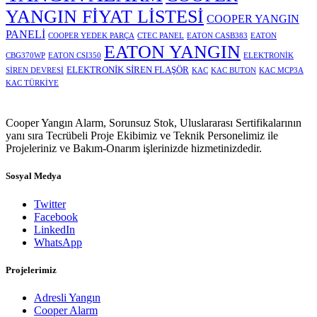
YANGIN FİYAT LİSTESİ
COOPER YANGIN
PANELİ
COOPER YEDEK PARÇA
CTEC PANEL
EATON CASB383
EATON
EATON YANGIN
CBG370WP
EATON CSI350
ELEKTRONİK
ELEKTRONİK SİREN FLAŞÖR
SİREN DEVRESİ
KAC
KAC BUTON
KAC MCP3A
KAC TÜRKİYE
Cooper Yangın Alarm, Sorunsuz Stok, Uluslararası Sertifikalarının
yanı sıra Tecrübeli Proje Ekibimiz ve Teknik Personelimiz ile
Projeleriniz ve Bakım-Onarım işlerinizde hizmetinizdedir.
Sosyal Medya
Twitter
Facebook
LinkedIn
WhatsApp
Projelerimiz
Adresli Yangın
Cooper Alarm