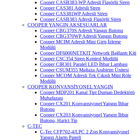
Cooper CASB383-WP Adresli Flaşörlü Siren
Cooper CAS381 Adresli Siren
Cooper CAS381WP Adresli Siren
Cooper CASB383 Adresli Flaşörlü Siren
COOPER YANGIN AKSESUARLAR
Cooper CBG370S Adresli Yangın Butonu
Cooper CBG370WP Adresli Yangın Butonu
Cooper MCIM Adresli Mini Giriş İzleme
Modülü
Cooper DF6000NETKIT Network Bağlantı Kiti
Cooper CSC354 Siren Kontrol Modülü
Cooper CIR301 Paralel LED İhbar Lambası
Cooper CSUM355 Mağaza Arabirim Ünitesi
Cooper MCOM Adresli Tek Çıkışlı Mini Röle
Modülü
COOPER KONVANSİYONEL YANGIN
Cooper MDP201 Kanal Tipi Duman Dedektörü
Muhafazası
Cooper CX201 Konvansiyonel Yangın İhbar
Butonu
Cooper CX203 Konvansiyonel Yangın İhbar
Butonu, Harici Tip
C-TEC
C-Tec CFP702-4/LPC 2 Zon Konvansiyonel
Yangın Alarm Paneli