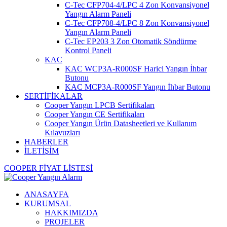
C-Tec CFP704-4/LPC 4 Zon Konvansiyonel
Yangın Alarm Paneli
C-Tec CFP708-4/LPC 8 Zon Konvansiyonel
Yangın Alarm Paneli
C-Tec EP203 3 Zon Otomatik Söndürme
Kontrol Paneli
KAC
KAC WCP3A-R000SF Harici Yangın İhbar
Butonu
KAC MCP3A-R000SF Yangın İhbar Butonu
SERTİFİKALAR
Cooper Yangın LPCB Sertifikaları
Cooper Yangın CE Sertifikaları
Cooper Yangın Ürün Datasheetleri ve Kullanım
Kılavuzları
HABERLER
İLETİŞİM
COOPER FİYAT LİSTESİ
ANASAYFA
KURUMSAL
HAKKIMIZDA
PROJELER