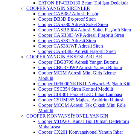
EATON EF-CBD130 Beam Tipi Işın Dedektör
COOPER YANGIN SİRENLER
Cooper CAB382 Adresli Flaşör
Cooper DB3D Ex-proof Siren
Cooper CAS380 Adresli Soket Siren
Cooper CASBB384 Adresli Soket Flaşörlü Siren
Cooper CASB383-WP Adresli Flaşörlü Siren
Cooper CAS381 Adresli Siren
Cooper CAS381WP Adresli Siren
Cooper CASB383 Adresli Flaşörlü Siren
COOPER YANGIN AKSESUARLAR
Cooper CBG370S Adresli Yangın Butonu
Cooper CBG370WP Adresli Yangın Butonu
Cooper MCIM Adresli Mini Giriş İzleme
Modülü
Cooper DF6000NETKIT Network Bağlantı Kiti
Cooper CSC354 Siren Kontrol Modülü
Cooper CIR301 Paralel LED İhbar Lambası
Cooper CSUM355 Mağaza Arabirim Ünitesi
Cooper MCOM Adresli Tek Çıkışlı Mini Röle
Modülü
COOPER KONVANSİYONEL YANGIN
Cooper MDP201 Kanal Tipi Duman Dedektörü
Muhafazası
Cooper CX201 Konvansiyonel Yangın İhbar