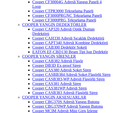
Cooper CF30004G Adresli Yangın Paneli 4
Loop
Cooper CTPR3000 Tekrarlama Paneli
Cooper CF3000PRGNC Tekrarlama Paneli
Cooper CF3000PRG Tekrarlama Paneli
COOPER YANGIN DEDEKTÖRLER
Cooper CAP320 Adresli Optik Duman
Dedektörü
Cooper CAH330 Adresli Sıcaklık Dedektörü
Cooper CAPT340 Adresli Kombine Dedektörü
Cooper CAB300 Dedektör Soketi
EATON EF-CBD130 Beam Tipi Işın Dedektör
COOPER YANGIN SİRENLER
Cooper CAB382 Adresli Flaşör
Cooper DB3D Ex-proof Siren
Cooper CAS380 Adresli Soket Siren
Cooper CASBB384 Adresli Soket Flaşörlü Siren
Cooper CASB383-WP Adresli Flaşörlü Siren
Cooper CAS381 Adresli Siren
Cooper CAS381WP Adresli Siren
Cooper CASB383 Adresli Flaşörlü Siren
COOPER YANGIN AKSESUARLAR
Cooper CBG370S Adresli Yangın Butonu
Cooper CBG370WP Adresli Yangın Butonu
Cooper MCIM Adresli Mini Giriş İzleme