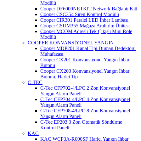
Modülü
Cooper DF6000NETKIT Network Bağlantı Kiti
Cooper CSC354 Siren Kontrol Modülü
Cooper CIR301 Paralel LED İhbar Lambası
Cooper CSUM355 Mağaza Arabirim Ünitesi
Cooper MCOM Adresli Tek Çıkışlı Mini Röle
Modülü
COOPER KONVANSİYONEL YANGIN
Cooper MDP201 Kanal Tipi Duman Dedektörü
Muhafazası
Cooper CX201 Konvansiyonel Yangın İhbar
Butonu
Cooper CX203 Konvansiyonel Yangın İhbar
Butonu, Harici Tip
C-TEC
C-Tec CFP702-4/LPC 2 Zon Konvansiyonel
Yangın Alarm Paneli
C-Tec CFP704-4/LPC 4 Zon Konvansiyonel
Yangın Alarm Paneli
C-Tec CFP708-4/LPC 8 Zon Konvansiyonel
Yangın Alarm Paneli
C-Tec EP203 3 Zon Otomatik Söndürme
Kontrol Paneli
KAC
KAC WCP3A-R000SF Harici Yangın İhbar