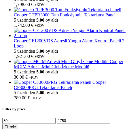
1,798.00
€
+KDV
Cooper CTPR3000 Tam Fonksiyonlu Tekrarlama Paneli
5 üzerinden
5.00
oy aldı
1,742.00
€
+KDV
Cooper CF1200VDS Adresli Yangın Alarm Kontrol Paneli 2
Loop
5 üzerinden
5.00
oy aldı
1,921.00
€
+KDV
Cooper
MCIM Adresli Mini Giriş İzleme Modülü
5 üzerinden
5.00
oy aldı
30.00
€
+KDV
Cooper
CF3000PRG Tekrarlama Paneli
5 üzerinden
5.00
oy aldı
789.00
€
+KDV
Filter by price
En
En
düşük
yüksek
Filtrele