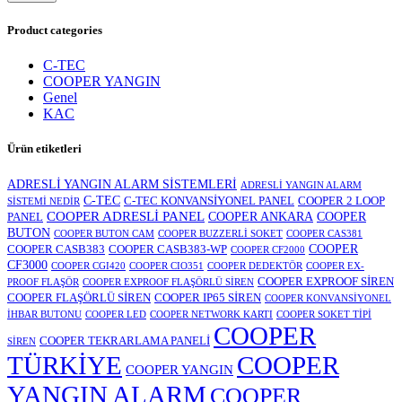
fiyat
fiyat
Product categories
C-TEC
COOPER YANGIN
Genel
KAC
Ürün etiketleri
ADRESLİ YANGIN ALARM SİSTEMLERİ
ADRESLİ YANGIN ALARM
C-TEC
C-TEC KONVANSİYONEL PANEL
COOPER 2 LOOP
SİSTEMİ NEDİR
COOPER ADRESLİ PANEL
COOPER ANKARA
COOPER
PANEL
BUTON
COOPER BUTON CAM
COOPER BUZZERLİ SOKET
COOPER CAS381
COOPER
COOPER CASB383
COOPER CASB383-WP
COOPER CF2000
CF3000
COOPER CGI420
COOPER CIO351
COOPER DEDEKTÖR
COOPER EX-
COOPER EXPROOF SİREN
PROOF FLAŞÖR
COOPER EXPROOF FLAŞÖRLÜ SİREN
COOPER FLAŞÖRLÜ SİREN
COOPER IP65 SİREN
COOPER KONVANSİYONEL
İHBAR BUTONU
COOPER LED
COOPER NETWORK KARTI
COOPER SOKET TİPİ
COOPER
COOPER TEKRARLAMA PANELİ
SİREN
TÜRKİYE
COOPER
COOPER YANGIN
YANGIN ALARM
COOPER