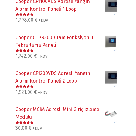
Cooper CF1100VDS Adresli Yangın
Alarm Kontrol Paneli 1 Loop
1,798.00
€
5 üzerinden
+KDV
5.00
oy aldı
Cooper CTPR3000 Tam Fonksiyonlu
Tekrarlama Paneli
1,742.00
€
5 üzerinden
+KDV
5.00
oy aldı
Cooper CF1200VDS Adresli Yangın
Alarm Kontrol Paneli 2 Loop
1,921.00
€
5 üzerinden
+KDV
5.00
oy aldı
Cooper MCIM Adresli Mini Giriş İzleme
Modülü
30.00
€
5 üzerinden
+KDV
5.00
oy aldı