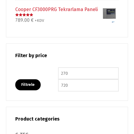
Cooper CF3000PRG Tekrarlama Paneli
789.00
€
5 üzerinden
+KDV
5.00
oy aldı
Filter by price
En düşük fiyat
En yüks
Filtrele
Product categories