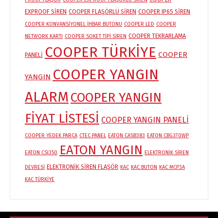
EXPROOF SİREN
COOPER FLAŞÖRLÜ SİREN
COOPER IP65 SİREN
COOPER KONVANSİYONEL İHBAR BUTONU
COOPER LED
COOPER
COOPER TEKRARLAMA
NETWORK KARTI
COOPER SOKET TİPİ SİREN
COOPER TÜRKİYE
COOPER
PANELİ
COOPER YANGIN
YANGIN
ALARM
COOPER YANGIN
FİYAT LİSTESİ
COOPER YANGIN PANELİ
COOPER YEDEK PARÇA
CTEC PANEL
EATON CASB383
EATON CBG370WP
EATON YANGIN
EATON CSI350
ELEKTRONİK SİREN
ELEKTRONİK SİREN FLAŞÖR
DEVRESİ
KAC
KAC BUTON
KAC MCP3A
KAC TÜRKİYE