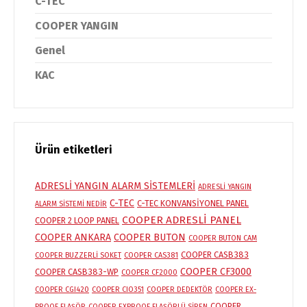
C-TEC
COOPER YANGIN
Genel
KAC
Ürün etiketleri
ADRESLİ YANGIN ALARM SİSTEMLERİ
ADRESLİ YANGIN
C-TEC
C-TEC KONVANSİYONEL PANEL
ALARM SİSTEMİ NEDİR
COOPER ADRESLİ PANEL
COOPER 2 LOOP PANEL
COOPER ANKARA
COOPER BUTON
COOPER BUTON CAM
COOPER CASB383
COOPER BUZZERLİ SOKET
COOPER CAS381
COOPER CF3000
COOPER CASB383-WP
COOPER CF2000
COOPER CGI420
COOPER CIO351
COOPER DEDEKTÖR
COOPER EX-
COOPER
PROOF FLAŞÖR
COOPER EXPROOF FLAŞÖRLÜ SİREN