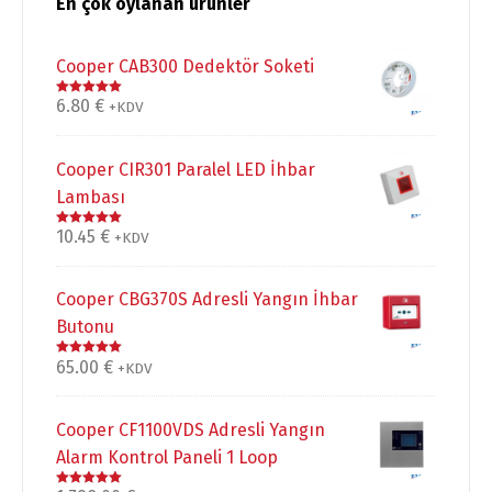
En çok oylanan ürünler
Cooper CAB300 Dedektör Soketi
6.80
€
5 üzerinden
+KDV
5.00
oy aldı
Cooper CIR301 Paralel LED İhbar
Lambası
10.45
€
5 üzerinden
+KDV
5.00
oy aldı
Cooper CBG370S Adresli Yangın İhbar
Butonu
65.00
€
5 üzerinden
+KDV
5.00
oy aldı
Cooper CF1100VDS Adresli Yangın
Alarm Kontrol Paneli 1 Loop