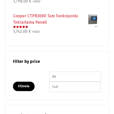
1,798.00
€
5 üzerinden
+KDV
5.00
oy aldı
Cooper CTPR3000 Tam Fonksiyonlu
Tekrarlama Paneli
1,742.00
€
5 üzerinden
+KDV
5.00
oy aldı
Filter by price
En düşük fiyat
En yüks
Filtrele