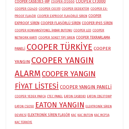
COOPER CF3000
COOPER CASB383-WP
COOPER CF2000
COOPER CGI420
COOPER CIO351
COOPER DEDEKTÖR
COOPER EX-
COOPER
PROOF FLAŞÖR
COOPER EXPROOF FLAŞÖRLÜ SİREN
EXPROOF SİREN
COOPER FLAŞÖRLÜ SİREN
COOPER IP65 SİREN
COOPER KONVANSİYONEL İHBAR BUTONU
COOPER LED
COOPER
COOPER TEKRARLAMA
NETWORK KARTI
COOPER SOKET TİPİ SİREN
COOPER TÜRKİYE
COOPER
PANELİ
COOPER YANGIN
YANGIN
ALARM
COOPER YANGIN
FİYAT LİSTESİ
COOPER YANGIN PANELİ
COOPER YEDEK PARÇA
CTEC PANEL
EATON CASB383
EATON CBG370WP
EATON YANGIN
EATON CSI350
ELEKTRONİK SİREN
ELEKTRONİK SİREN FLAŞÖR
DEVRESİ
KAC
KAC BUTON
KAC MCP3A
KAC TÜRKİYE