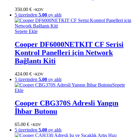
350.00
€
+KDV
5 üzerinden
5.00
oy aldı
Sepete Ekle
Cooper DF6000NETKIT CF Serisi
Kontrol Panelleri için Network
Bağlantı Kiti
424.00
€
+KDV
5 üzerinden
5.00
oy aldı
Sepete
Ekle
Cooper CBG370S Adresli Yangın
İhbar Butonu
65.00
€
+KDV
5 üzerinden
5.00
oy aldı