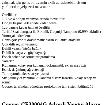
çalışmak için geniş bir uyumlu akıllı adreslenebilir sistem
yardımcıları yelpazesi mevcuttur.
Özellikler
1, 2 ve 4 döngü versiyonlarında mevcuttur
Döngü başına 200 adede kadar adres
126 panele kadar tam ağ özelliği
Tarih / Saat damgası ile Etkinlik Geçmişi Tamponu (9.999 etkinlik)
Yumuşak adresleme
Geniş çok yönlü dokunmatik ekran kullanıcı arayüzü
Çok dilli seçim yeteneği
Dahili yazıcı (isteğe bağlı)
Dahili batarya ve güç kaynağı
Esnek sebep ve sonuç programlama
Yararları
Kullanımı kolay son kullanıcı dokunmatik ekran arayüzü
Esnek dağıtılmış ağ yeteneği
Tam uyumlu aksesuar yelpazesi
Site yükleyici yazılımı kullanarak sistem tasarımı kolay sebep ve
sonuç
Cooper tarafından yönetilen protokol ile tam sistem bütünlüğü
Cooper CF30004G Adresli Yangın Alarm