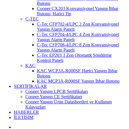
Butonu
Cooper CX203 Konvansiyonel Yangın İhbar
Butonu, Harici Tip
C-TEC
C-Tec CFP702-4/LPC 2 Zon Konvansiyonel
Yangın Alarm Paneli
C-Tec CFP704-4/LPC 4 Zon Konvansiyonel
Yangın Alarm Paneli
C-Tec CFP708-4/LPC 8 Zon Konvansiyonel
Yangın Alarm Paneli
C-Tec EP203 3 Zon Otomatik Söndürme
Kontrol Paneli
KAC
KAC WCP3A-R000SF Harici Yangın İhbar
Butonu
KAC MCP3A-R000SF Yangın İhbar Butonu
SERTİFİKALAR
Cooper Yangın LPCB Sertifikaları
Cooper Yangın CE Sertifikaları
Cooper Yangın Ürün Datasheetleri ve Kullanım
Kılavuzları
HABERLER
İLETİŞİM