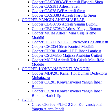
Cooper CASB383-WP Adresli Flaşörlü Siren
Cooper CAS381 Adresli Siren
Cooper CAS381WP Adresli Siren
Cooper CASB383 Adresli Flaşörlü Siren
COOPER YANGIN AKSESUARLAR
Cooper CBG370S Adresli Yangın Butonu
Cooper CBG370WP Adresli Yangın Butonu
Cooper MCIM Adresli Mini Giriş İzleme
Modülü
Cooper DF6000NETKIT Network Bağlantı Kiti
Cooper CSC354 Siren Kontrol Modülü
Cooper CIR301 Paralel LED İhbar Lambası
Cooper CSUM355 Mağaza Arabirim Ünitesi
Cooper MCOM Adresli Tek Çıkışlı Mini Röle
Modülü
COOPER KONVANSİYONEL YANGIN
Cooper MDP201 Kanal Tipi Duman Dedektörü
Muhafazası
Cooper CX201 Konvansiyonel Yangın İhbar
Butonu
Cooper CX203 Konvansiyonel Yangın İhbar
Butonu, Harici Tip
C-TEC
C-Tec CFP702-4/LPC 2 Zon Konvansiyonel
Yangın Alarm Paneli