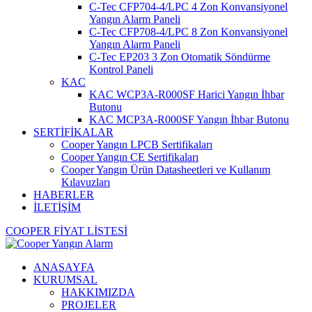
C-Tec CFP704-4/LPC 4 Zon Konvansiyonel
Yangın Alarm Paneli
C-Tec CFP708-4/LPC 8 Zon Konvansiyonel
Yangın Alarm Paneli
C-Tec EP203 3 Zon Otomatik Söndürme
Kontrol Paneli
KAC
KAC WCP3A-R000SF Harici Yangın İhbar
Butonu
KAC MCP3A-R000SF Yangın İhbar Butonu
SERTİFİKALAR
Cooper Yangın LPCB Sertifikaları
Cooper Yangın CE Sertifikaları
Cooper Yangın Ürün Datasheetleri ve Kullanım
Kılavuzları
HABERLER
İLETİŞİM
COOPER FİYAT LİSTESİ
ANASAYFA
KURUMSAL
HAKKIMIZDA
PROJELER