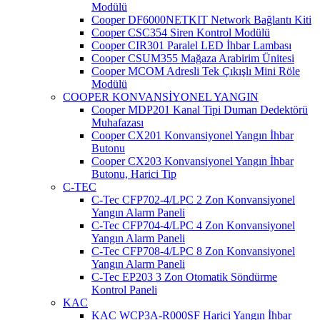
Modülü
Cooper DF6000NETKIT Network Bağlantı Kiti
Cooper CSC354 Siren Kontrol Modülü
Cooper CIR301 Paralel LED İhbar Lambası
Cooper CSUM355 Mağaza Arabirim Ünitesi
Cooper MCOM Adresli Tek Çıkışlı Mini Röle
Modülü
COOPER KONVANSİYONEL YANGIN
Cooper MDP201 Kanal Tipi Duman Dedektörü
Muhafazası
Cooper CX201 Konvansiyonel Yangın İhbar
Butonu
Cooper CX203 Konvansiyonel Yangın İhbar
Butonu, Harici Tip
C-TEC
C-Tec CFP702-4/LPC 2 Zon Konvansiyonel
Yangın Alarm Paneli
C-Tec CFP704-4/LPC 4 Zon Konvansiyonel
Yangın Alarm Paneli
C-Tec CFP708-4/LPC 8 Zon Konvansiyonel
Yangın Alarm Paneli
C-Tec EP203 3 Zon Otomatik Söndürme
Kontrol Paneli
KAC
KAC WCP3A-R000SF Harici Yangın İhbar