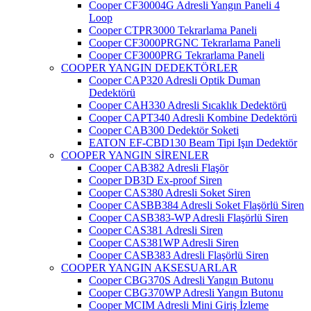
Cooper CF30004G Adresli Yangın Paneli 4
Loop
Cooper CTPR3000 Tekrarlama Paneli
Cooper CF3000PRGNC Tekrarlama Paneli
Cooper CF3000PRG Tekrarlama Paneli
COOPER YANGIN DEDEKTÖRLER
Cooper CAP320 Adresli Optik Duman
Dedektörü
Cooper CAH330 Adresli Sıcaklık Dedektörü
Cooper CAPT340 Adresli Kombine Dedektörü
Cooper CAB300 Dedektör Soketi
EATON EF-CBD130 Beam Tipi Işın Dedektör
COOPER YANGIN SİRENLER
Cooper CAB382 Adresli Flaşör
Cooper DB3D Ex-proof Siren
Cooper CAS380 Adresli Soket Siren
Cooper CASBB384 Adresli Soket Flaşörlü Siren
Cooper CASB383-WP Adresli Flaşörlü Siren
Cooper CAS381 Adresli Siren
Cooper CAS381WP Adresli Siren
Cooper CASB383 Adresli Flaşörlü Siren
COOPER YANGIN AKSESUARLAR
Cooper CBG370S Adresli Yangın Butonu
Cooper CBG370WP Adresli Yangın Butonu
Cooper MCIM Adresli Mini Giriş İzleme