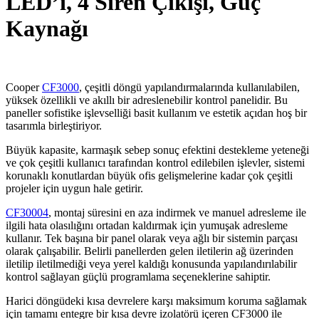
LED’i, 4 Siren Çıkışı, Güç
Kaynağı
Cooper
CF3000
, çeşitli döngü yapılandırmalarında kullanılabilen,
yüksek özellikli ve akıllı bir adreslenebilir kontrol panelidir. Bu
paneller sofistike işlevselliği basit kullanım ve estetik açıdan hoş bir
tasarımla birleştiriyor.
Büyük kapasite, karmaşık sebep sonuç efektini destekleme yeteneği
ve çok çeşitli kullanıcı tarafından kontrol edilebilen işlevler, sistemi
korunaklı konutlardan büyük ofis gelişmelerine kadar çok çeşitli
projeler için uygun hale getirir.
CF30004
, montaj süresini en aza indirmek ve manuel adresleme ile
ilgili hata olasılığını ortadan kaldırmak için yumuşak adresleme
kullanır. Tek başına bir panel olarak veya ağlı bir sistemin parçası
olarak çalışabilir. Belirli panellerden gelen iletilerin ağ üzerinden
iletilip iletilmediği veya yerel kaldığı konusunda yapılandırılabilir
kontrol sağlayan güçlü programlama seçeneklerine sahiptir.
Harici döngüdeki kısa devrelere karşı maksimum koruma sağlamak
için tamamı entegre bir kısa devre izolatörü içeren CF3000 ile