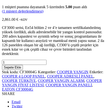
1
müşteri puanına dayanarak 5 üzerinden
5.00
puan aldı
(
1
müşteri değerlendirmesi)
2,861.00
€
+KDV
CF3000 serisi, En54 bölüm 2 ve 4’e tamamen sertifikalandırılmış
yüksek özellikli, akıllı adreslenebilir bir yangın kontrol panosudur.
200 adres kapasitesi ve ayrıntılı sebep ve sonuç programlaması ile
kapsamlı bir kullanıcı arayüzü ve mantıksal menü yapısı sunar. 2 ila
126 panelden oluşan bir ağ özelliği, Cf300’ü çeşitli projeler için
esnek kılar ve çok çeşitli cihaz ve çevre birimleri tarafından
desteklenir.
Quantity
Sepete Ekle
Stok kodu:
CF30004G
Kategoriler:
COOPER YANGIN
Etiketler:
COOPER 4 LOOP PANEL
,
COOPER ADRESLİ PANEL
,
COOPER TÜRKİYE
,
COOPER YANGIN ALARM
,
COOPER
YANGIN FİYAT LİSTESİ
,
COOPER YANGIN PANELİ
,
EATON CF30004G
SHARE
Email
Twitter