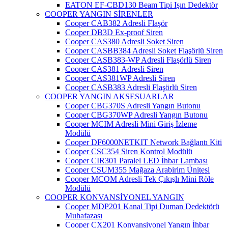
EATON EF-CBD130 Beam Tipi Işın Dedektör
COOPER YANGIN SİRENLER
Cooper CAB382 Adresli Flaşör
Cooper DB3D Ex-proof Siren
Cooper CAS380 Adresli Soket Siren
Cooper CASBB384 Adresli Soket Flaşörlü Siren
Cooper CASB383-WP Adresli Flaşörlü Siren
Cooper CAS381 Adresli Siren
Cooper CAS381WP Adresli Siren
Cooper CASB383 Adresli Flaşörlü Siren
COOPER YANGIN AKSESUARLAR
Cooper CBG370S Adresli Yangın Butonu
Cooper CBG370WP Adresli Yangın Butonu
Cooper MCIM Adresli Mini Giriş İzleme
Modülü
Cooper DF6000NETKIT Network Bağlantı Kiti
Cooper CSC354 Siren Kontrol Modülü
Cooper CIR301 Paralel LED İhbar Lambası
Cooper CSUM355 Mağaza Arabirim Ünitesi
Cooper MCOM Adresli Tek Çıkışlı Mini Röle
Modülü
COOPER KONVANSİYONEL YANGIN
Cooper MDP201 Kanal Tipi Duman Dedektörü
Muhafazası
Cooper CX201 Konvansiyonel Yangın İhbar