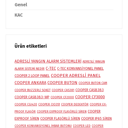
Genel
KAC
Ürün etiketleri
ADRESLİ YANGIN ALARM SİSTEMLERİ
ADRESLİ YANGIN
C-TEC
C-TEC KONVANSİYONEL PANEL
ALARM SİSTEMİ NEDİR
COOPER ADRESLİ PANEL
COOPER 2 LOOP PANEL
COOPER ANKARA
COOPER BUTON
COOPER BUTON CAM
COOPER CASB383
COOPER BUZZERLİ SOKET
COOPER CAS381
COOPER CF3000
COOPER CASB383-WP
COOPER CF2000
COOPER CGI420
COOPER CIO351
COOPER DEDEKTÖR
COOPER EX-
COOPER
PROOF FLAŞÖR
COOPER EXPROOF FLAŞÖRLÜ SİREN
EXPROOF SİREN
COOPER FLAŞÖRLÜ SİREN
COOPER IP65 SİREN
COOPER KONVANSİYONEL İHBAR BUTONU
COOPER LED
COOPER