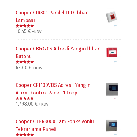
Cooper CIR301 Paralel LED İhbar
Lambası
10.45
€
5 üzerinden
+KDV
5.00
oy aldı
Cooper CBG370S Adresli Yangın İhbar
Butonu
65.00
€
5 üzerinden
+KDV
5.00
oy aldı
Cooper CF1100VDS Adresli Yangın
Alarm Kontrol Paneli 1 Loop
1,798.00
€
5 üzerinden
+KDV
5.00
oy aldı
Cooper CTPR3000 Tam Fonksiyonlu
Tekrarlama Paneli