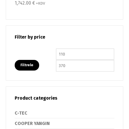
1,742.00
€
5 üzerinden
+KDV
5.00
oy aldı
Filter by price
En düşük fiyat
En yüks
Filtrele
Product categories
C-TEC
COOPER YANGIN