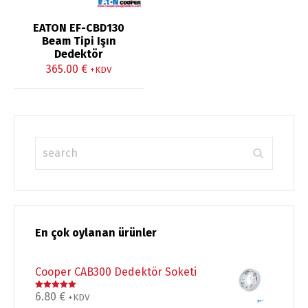
EATON EF-CBD130
Beam Tipi Işın
Dedektör
365.00
€
+KDV
En çok oylanan ürünler
Cooper CAB300 Dedektör Soketi
6.80
€
5 üzerinden
+KDV
5.00
oy aldı