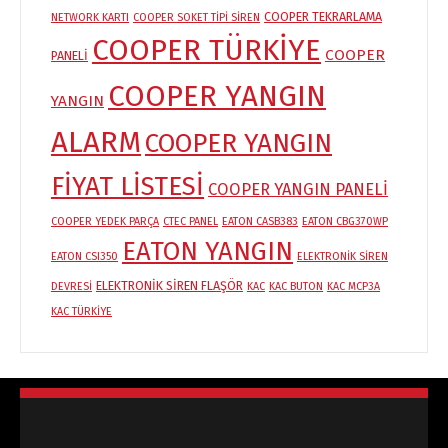
COOPER TEKRARLAMA
NETWORK KARTI
COOPER SOKET TİPİ SİREN
COOPER TÜRKİYE
COOPER
PANELİ
COOPER YANGIN
YANGIN
ALARM
COOPER YANGIN
FİYAT LİSTESİ
COOPER YANGIN PANELİ
COOPER YEDEK PARÇA
CTEC PANEL
EATON CASB383
EATON CBG370WP
EATON YANGIN
EATON CSI350
ELEKTRONİK SİREN
ELEKTRONİK SİREN FLAŞÖR
DEVRESİ
KAC
KAC BUTON
KAC MCP3A
KAC TÜRKİYE