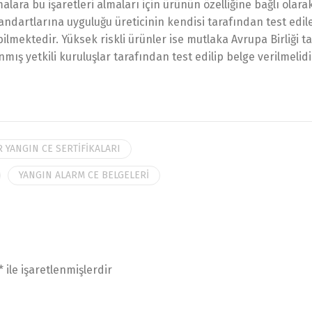
lara bu işaretleri almaları için ürünün özelliğine bağlı olara
standartlarına uyguluğu üreticinin kendisi tarafından test edile
ilmektedir. Yüksek riskli ürünler ise mutlaka Avrupa Birliği t
ış yetkili kuruluşlar tarafından test edilip belge verilmelidi
 YANGIN CE SERTİFİKALARI
YANGIN ALARM CE BELGELERİ
*
ile işaretlenmişlerdir