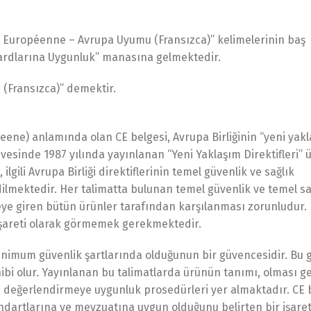
té Européenne – Avrupa Uyumu (Fransızca)” kelimelerinin baş
dardlarına Uygunluk” manasına gelmektedir.
(Fransızca)” demektir.
ene) anlamında olan CE belgesi, Avrupa Birliğinin “yeni yak
sinde 1987 yılında yayınlanan “Yeni Yaklaşım Direktifleri” ü
, ilgili Avrupa Birliği direktiflerinin temel güvenlik ve sağlık
dilmektedir. Her talimatta bulunan temel güvenlik ve temel sa
veye giren bütün ürünler tarafından karşılanması zorunludur.
 işareti olarak görmemek gerekmektedir.
minimum güvenlik şartlarında olduğunun bir güvencesidir. Bu
hibi olur. Yayınlanan bu talimatlarda ürünün tanımı, olması ge
le değerlendirmeye uygunluk prosedürleri yer almaktadır. CE 
ndartlarına ve mevzuatına uygun olduğunu belirten bir işarett