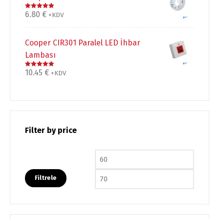
6.80
€
5 üzerinden
+KDV
5.00
oy aldı
Cooper CIR301 Paralel LED İhbar
Lambası
10.45
€
5 üzerinden
+KDV
5.00
oy aldı
Filter by price
En düşük fiyat
En yüks
Filtrele