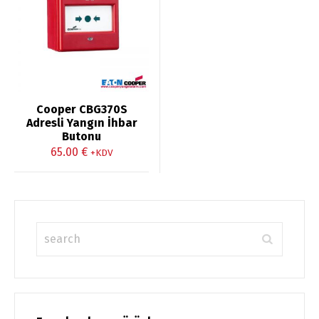
oy aldı
Cooper CBG370S
Adresli Yangın İhbar
Butonu
65.00
€
+KDV