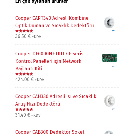
En çok oylanan ürünler
Cooper CAPT340 Adresli Kombine
Optik Duman ve Sıcaklık Dedektörü
36.50
€
5 üzerinden
+KDV
5.00
oy aldı
Cooper DF6000NETKIT CF Serisi
Kontrol Panelleri için Network
Bağlantı Kiti
424.00
€
5 üzerinden
+KDV
5.00
oy aldı
Cooper CAH330 Adresli Isı ve Sıcaklık
Artış Hızı Dedektörü
31.40
€
5 üzerinden
+KDV
5.00
oy aldı
Cooper CAB300 Dedektör Soketi