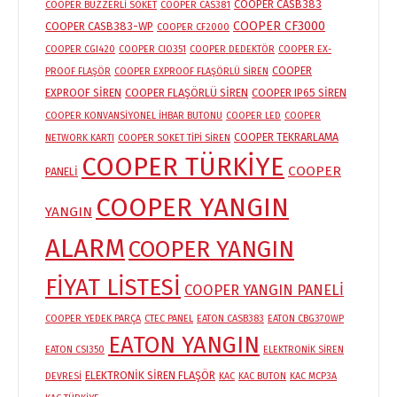
COOPER CASB383
COOPER BUZZERLİ SOKET
COOPER CAS381
COOPER CF3000
COOPER CASB383-WP
COOPER CF2000
COOPER CGI420
COOPER CIO351
COOPER DEDEKTÖR
COOPER EX-
COOPER
PROOF FLAŞÖR
COOPER EXPROOF FLAŞÖRLÜ SİREN
EXPROOF SİREN
COOPER FLAŞÖRLÜ SİREN
COOPER IP65 SİREN
COOPER KONVANSİYONEL İHBAR BUTONU
COOPER LED
COOPER
COOPER TEKRARLAMA
NETWORK KARTI
COOPER SOKET TİPİ SİREN
COOPER TÜRKİYE
COOPER
PANELİ
COOPER YANGIN
YANGIN
ALARM
COOPER YANGIN
FİYAT LİSTESİ
COOPER YANGIN PANELİ
COOPER YEDEK PARÇA
CTEC PANEL
EATON CASB383
EATON CBG370WP
EATON YANGIN
EATON CSI350
ELEKTRONİK SİREN
ELEKTRONİK SİREN FLAŞÖR
DEVRESİ
KAC
KAC BUTON
KAC MCP3A