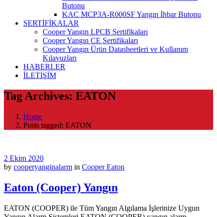
Butonu
KAC MCP3A-R000SF Yangın İhbar Butonu
SERTİFİKALAR
Cooper Yangın LPCB Sertifikaları
Cooper Yangın CE Sertifikaları
Cooper Yangın Ürün Datasheetleri ve Kullanım
Kılavuzları
HABERLER
İLETİŞİM
Tag Archives: EATON
Home
Posts tagged: EATON
2 Ekim 2020
by
cooperyanginalarm
in
Cooper Eaton
Eaton (Cooper) Yangın
EATON (COOPER) ile Tüm Yangın Algılama İşlerinize Uygun
Yangın Alarm Sistemleri EATON (COOPER) yangın alarm