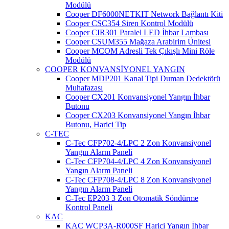
Modülü
Cooper DF6000NETKIT Network Bağlantı Kiti
Cooper CSC354 Siren Kontrol Modülü
Cooper CIR301 Paralel LED İhbar Lambası
Cooper CSUM355 Mağaza Arabirim Ünitesi
Cooper MCOM Adresli Tek Çıkışlı Mini Röle
Modülü
COOPER KONVANSİYONEL YANGIN
Cooper MDP201 Kanal Tipi Duman Dedektörü
Muhafazası
Cooper CX201 Konvansiyonel Yangın İhbar
Butonu
Cooper CX203 Konvansiyonel Yangın İhbar
Butonu, Harici Tip
C-TEC
C-Tec CFP702-4/LPC 2 Zon Konvansiyonel
Yangın Alarm Paneli
C-Tec CFP704-4/LPC 4 Zon Konvansiyonel
Yangın Alarm Paneli
C-Tec CFP708-4/LPC 8 Zon Konvansiyonel
Yangın Alarm Paneli
C-Tec EP203 3 Zon Otomatik Söndürme
Kontrol Paneli
KAC
KAC WCP3A-R000SF Harici Yangın İhbar