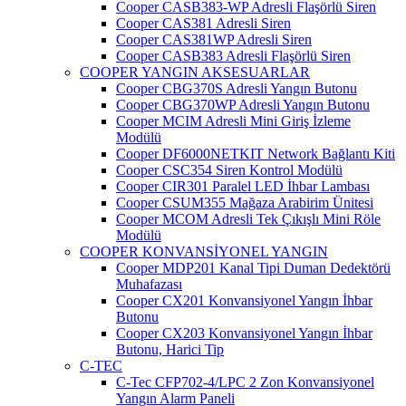
Cooper CASB383-WP Adresli Flaşörlü Siren
Cooper CAS381 Adresli Siren
Cooper CAS381WP Adresli Siren
Cooper CASB383 Adresli Flaşörlü Siren
COOPER YANGIN AKSESUARLAR
Cooper CBG370S Adresli Yangın Butonu
Cooper CBG370WP Adresli Yangın Butonu
Cooper MCIM Adresli Mini Giriş İzleme
Modülü
Cooper DF6000NETKIT Network Bağlantı Kiti
Cooper CSC354 Siren Kontrol Modülü
Cooper CIR301 Paralel LED İhbar Lambası
Cooper CSUM355 Mağaza Arabirim Ünitesi
Cooper MCOM Adresli Tek Çıkışlı Mini Röle
Modülü
COOPER KONVANSİYONEL YANGIN
Cooper MDP201 Kanal Tipi Duman Dedektörü
Muhafazası
Cooper CX201 Konvansiyonel Yangın İhbar
Butonu
Cooper CX203 Konvansiyonel Yangın İhbar
Butonu, Harici Tip
C-TEC
C-Tec CFP702-4/LPC 2 Zon Konvansiyonel
Yangın Alarm Paneli