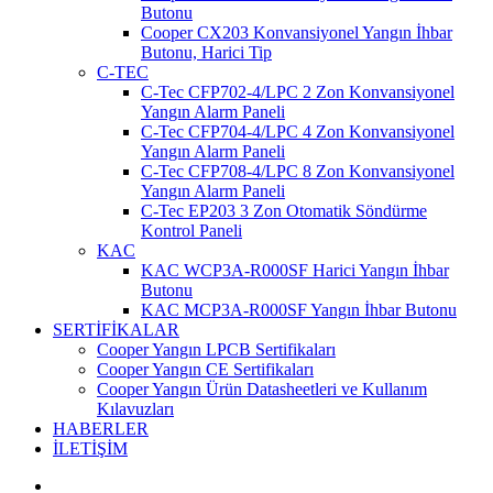
Butonu
Cooper CX203 Konvansiyonel Yangın İhbar
Butonu, Harici Tip
C-TEC
C-Tec CFP702-4/LPC 2 Zon Konvansiyonel
Yangın Alarm Paneli
C-Tec CFP704-4/LPC 4 Zon Konvansiyonel
Yangın Alarm Paneli
C-Tec CFP708-4/LPC 8 Zon Konvansiyonel
Yangın Alarm Paneli
C-Tec EP203 3 Zon Otomatik Söndürme
Kontrol Paneli
KAC
KAC WCP3A-R000SF Harici Yangın İhbar
Butonu
KAC MCP3A-R000SF Yangın İhbar Butonu
SERTİFİKALAR
Cooper Yangın LPCB Sertifikaları
Cooper Yangın CE Sertifikaları
Cooper Yangın Ürün Datasheetleri ve Kullanım
Kılavuzları
HABERLER
İLETİŞİM