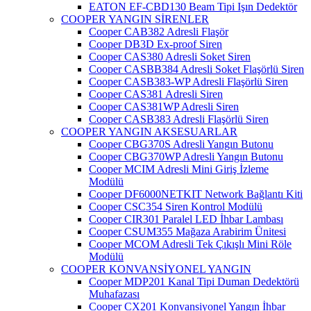
EATON EF-CBD130 Beam Tipi Işın Dedektör
COOPER YANGIN SİRENLER
Cooper CAB382 Adresli Flaşör
Cooper DB3D Ex-proof Siren
Cooper CAS380 Adresli Soket Siren
Cooper CASBB384 Adresli Soket Flaşörlü Siren
Cooper CASB383-WP Adresli Flaşörlü Siren
Cooper CAS381 Adresli Siren
Cooper CAS381WP Adresli Siren
Cooper CASB383 Adresli Flaşörlü Siren
COOPER YANGIN AKSESUARLAR
Cooper CBG370S Adresli Yangın Butonu
Cooper CBG370WP Adresli Yangın Butonu
Cooper MCIM Adresli Mini Giriş İzleme
Modülü
Cooper DF6000NETKIT Network Bağlantı Kiti
Cooper CSC354 Siren Kontrol Modülü
Cooper CIR301 Paralel LED İhbar Lambası
Cooper CSUM355 Mağaza Arabirim Ünitesi
Cooper MCOM Adresli Tek Çıkışlı Mini Röle
Modülü
COOPER KONVANSİYONEL YANGIN
Cooper MDP201 Kanal Tipi Duman Dedektörü
Muhafazası
Cooper CX201 Konvansiyonel Yangın İhbar