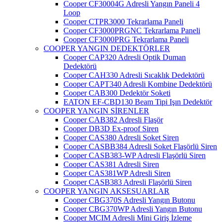
Cooper CF30004G Adresli Yangın Paneli 4
Loop
Cooper CTPR3000 Tekrarlama Paneli
Cooper CF3000PRGNC Tekrarlama Paneli
Cooper CF3000PRG Tekrarlama Paneli
COOPER YANGIN DEDEKTÖRLER
Cooper CAP320 Adresli Optik Duman
Dedektörü
Cooper CAH330 Adresli Sıcaklık Dedektörü
Cooper CAPT340 Adresli Kombine Dedektörü
Cooper CAB300 Dedektör Soketi
EATON EF-CBD130 Beam Tipi Işın Dedektör
COOPER YANGIN SİRENLER
Cooper CAB382 Adresli Flaşör
Cooper DB3D Ex-proof Siren
Cooper CAS380 Adresli Soket Siren
Cooper CASBB384 Adresli Soket Flaşörlü Siren
Cooper CASB383-WP Adresli Flaşörlü Siren
Cooper CAS381 Adresli Siren
Cooper CAS381WP Adresli Siren
Cooper CASB383 Adresli Flaşörlü Siren
COOPER YANGIN AKSESUARLAR
Cooper CBG370S Adresli Yangın Butonu
Cooper CBG370WP Adresli Yangın Butonu
Cooper MCIM Adresli Mini Giriş İzleme