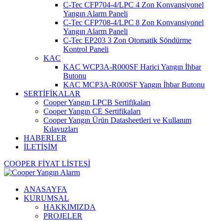
C-Tec CFP704-4/LPC 4 Zon Konvansiyonel
Yangın Alarm Paneli
C-Tec CFP708-4/LPC 8 Zon Konvansiyonel
Yangın Alarm Paneli
C-Tec EP203 3 Zon Otomatik Söndürme
Kontrol Paneli
KAC
KAC WCP3A-R000SF Harici Yangın İhbar
Butonu
KAC MCP3A-R000SF Yangın İhbar Butonu
SERTİFİKALAR
Cooper Yangın LPCB Sertifikaları
Cooper Yangın CE Sertifikaları
Cooper Yangın Ürün Datasheetleri ve Kullanım
Kılavuzları
HABERLER
İLETİŞİM
COOPER FİYAT LİSTESİ
ANASAYFA
KURUMSAL
HAKKIMIZDA
PROJELER