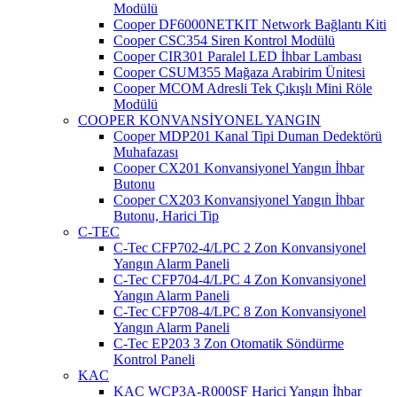
Modülü
Cooper DF6000NETKIT Network Bağlantı Kiti
Cooper CSC354 Siren Kontrol Modülü
Cooper CIR301 Paralel LED İhbar Lambası
Cooper CSUM355 Mağaza Arabirim Ünitesi
Cooper MCOM Adresli Tek Çıkışlı Mini Röle
Modülü
COOPER KONVANSİYONEL YANGIN
Cooper MDP201 Kanal Tipi Duman Dedektörü
Muhafazası
Cooper CX201 Konvansiyonel Yangın İhbar
Butonu
Cooper CX203 Konvansiyonel Yangın İhbar
Butonu, Harici Tip
C-TEC
C-Tec CFP702-4/LPC 2 Zon Konvansiyonel
Yangın Alarm Paneli
C-Tec CFP704-4/LPC 4 Zon Konvansiyonel
Yangın Alarm Paneli
C-Tec CFP708-4/LPC 8 Zon Konvansiyonel
Yangın Alarm Paneli
C-Tec EP203 3 Zon Otomatik Söndürme
Kontrol Paneli
KAC
KAC WCP3A-R000SF Harici Yangın İhbar