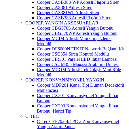
Cooper CASB383-WP Adresli Flaşörlü Siren
Cooper CAS381 Adresli Siren
Cooper CAS381WP Adresli Siren
Cooper CASB383 Adresli Flaşörlü Siren
COOPER YANGIN AKSESUARLAR
Cooper CBG370S Adresli Yangın Butonu
Cooper CBG370WP Adresli Yangın Butonu
Cooper MCIM Adresli Mini Giriş İzleme
Modülü
Cooper DF6000NETKIT Network Bağlantı Kiti
Cooper CSC354 Siren Kontrol Modülü
Cooper CIR301 Paralel LED İhbar Lambası
Cooper CSUM355 Mağaza Arabirim Ünitesi
Cooper MCOM Adresli Tek Çıkışlı Mini Röle
Modülü
COOPER KONVANSİYONEL YANGIN
Cooper MDP201 Kanal Tipi Duman Dedektörü
Muhafazası
Cooper CX201 Konvansiyonel Yangın İhbar
Butonu
Cooper CX203 Konvansiyonel Yangın İhbar
Butonu, Harici Tip
C-TEC
C-Tec CFP702-4/LPC 2 Zon Konvansiyonel
Yangın Alarm Paneli