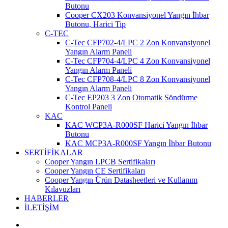
Butonu
Cooper CX203 Konvansiyonel Yangın İhbar
Butonu, Harici Tip
C-TEC
C-Tec CFP702-4/LPC 2 Zon Konvansiyonel
Yangın Alarm Paneli
C-Tec CFP704-4/LPC 4 Zon Konvansiyonel
Yangın Alarm Paneli
C-Tec CFP708-4/LPC 8 Zon Konvansiyonel
Yangın Alarm Paneli
C-Tec EP203 3 Zon Otomatik Söndürme
Kontrol Paneli
KAC
KAC WCP3A-R000SF Harici Yangın İhbar
Butonu
KAC MCP3A-R000SF Yangın İhbar Butonu
SERTİFİKALAR
Cooper Yangın LPCB Sertifikaları
Cooper Yangın CE Sertifikaları
Cooper Yangın Ürün Datasheetleri ve Kullanım
Kılavuzları
HABERLER
İLETİŞİM