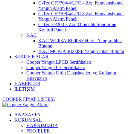
C-Tec CFP704-4/LPC 4 Zon Konvansiyonel
Yangın Alarm Paneli
C-Tec CFP708-4/LPC 8 Zon Konvansiyonel
Yangın Alarm Paneli
C-Tec EP203 3 Zon Otomatik Söndürme
Kontrol Paneli
KAC
KAC WCP3A-R000SF Harici Yangın İhbar
Butonu
KAC MCP3A-R000SF Yangın İhbar Butonu
SERTİFİKALAR
Cooper Yangın LPCB Sertifikaları
Cooper Yangın CE Sertifikaları
Cooper Yangın Ürün Datasheetleri ve Kullanım
Kılavuzları
HABERLER
İLETİŞİM
COOPER FİYAT LİSTESİ
ANASAYFA
KURUMSAL
HAKKIMIZDA
PROJELER