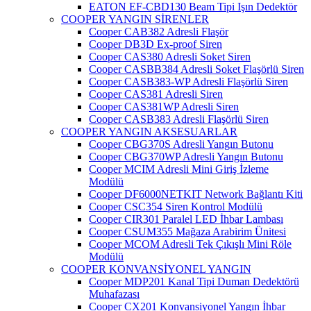
EATON EF-CBD130 Beam Tipi Işın Dedektör
COOPER YANGIN SİRENLER
Cooper CAB382 Adresli Flaşör
Cooper DB3D Ex-proof Siren
Cooper CAS380 Adresli Soket Siren
Cooper CASBB384 Adresli Soket Flaşörlü Siren
Cooper CASB383-WP Adresli Flaşörlü Siren
Cooper CAS381 Adresli Siren
Cooper CAS381WP Adresli Siren
Cooper CASB383 Adresli Flaşörlü Siren
COOPER YANGIN AKSESUARLAR
Cooper CBG370S Adresli Yangın Butonu
Cooper CBG370WP Adresli Yangın Butonu
Cooper MCIM Adresli Mini Giriş İzleme
Modülü
Cooper DF6000NETKIT Network Bağlantı Kiti
Cooper CSC354 Siren Kontrol Modülü
Cooper CIR301 Paralel LED İhbar Lambası
Cooper CSUM355 Mağaza Arabirim Ünitesi
Cooper MCOM Adresli Tek Çıkışlı Mini Röle
Modülü
COOPER KONVANSİYONEL YANGIN
Cooper MDP201 Kanal Tipi Duman Dedektörü
Muhafazası
Cooper CX201 Konvansiyonel Yangın İhbar