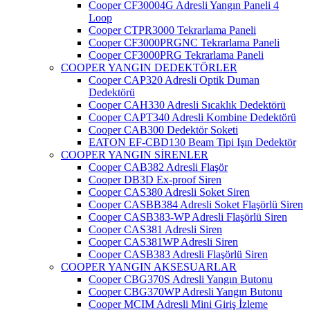
Cooper CF30004G Adresli Yangın Paneli 4
Loop
Cooper CTPR3000 Tekrarlama Paneli
Cooper CF3000PRGNC Tekrarlama Paneli
Cooper CF3000PRG Tekrarlama Paneli
COOPER YANGIN DEDEKTÖRLER
Cooper CAP320 Adresli Optik Duman
Dedektörü
Cooper CAH330 Adresli Sıcaklık Dedektörü
Cooper CAPT340 Adresli Kombine Dedektörü
Cooper CAB300 Dedektör Soketi
EATON EF-CBD130 Beam Tipi Işın Dedektör
COOPER YANGIN SİRENLER
Cooper CAB382 Adresli Flaşör
Cooper DB3D Ex-proof Siren
Cooper CAS380 Adresli Soket Siren
Cooper CASBB384 Adresli Soket Flaşörlü Siren
Cooper CASB383-WP Adresli Flaşörlü Siren
Cooper CAS381 Adresli Siren
Cooper CAS381WP Adresli Siren
Cooper CASB383 Adresli Flaşörlü Siren
COOPER YANGIN AKSESUARLAR
Cooper CBG370S Adresli Yangın Butonu
Cooper CBG370WP Adresli Yangın Butonu
Cooper MCIM Adresli Mini Giriş İzleme