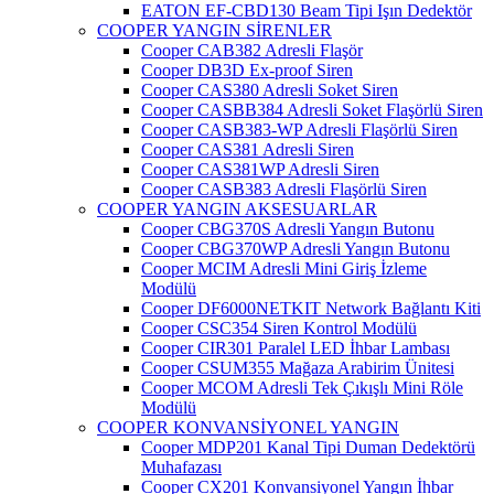
EATON EF-CBD130 Beam Tipi Işın Dedektör
COOPER YANGIN SİRENLER
Cooper CAB382 Adresli Flaşör
Cooper DB3D Ex-proof Siren
Cooper CAS380 Adresli Soket Siren
Cooper CASBB384 Adresli Soket Flaşörlü Siren
Cooper CASB383-WP Adresli Flaşörlü Siren
Cooper CAS381 Adresli Siren
Cooper CAS381WP Adresli Siren
Cooper CASB383 Adresli Flaşörlü Siren
COOPER YANGIN AKSESUARLAR
Cooper CBG370S Adresli Yangın Butonu
Cooper CBG370WP Adresli Yangın Butonu
Cooper MCIM Adresli Mini Giriş İzleme
Modülü
Cooper DF6000NETKIT Network Bağlantı Kiti
Cooper CSC354 Siren Kontrol Modülü
Cooper CIR301 Paralel LED İhbar Lambası
Cooper CSUM355 Mağaza Arabirim Ünitesi
Cooper MCOM Adresli Tek Çıkışlı Mini Röle
Modülü
COOPER KONVANSİYONEL YANGIN
Cooper MDP201 Kanal Tipi Duman Dedektörü
Muhafazası
Cooper CX201 Konvansiyonel Yangın İhbar