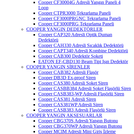
Cooper CF30004G Adresli Yangın Paneli 4
Loop
Cooper CTPR3000 Tekrarlama Paneli
Cooper CF3000PRGNC Tekrarlama Paneli
Cooper CF3000PRG Tekrarlama Paneli
COOPER YANGIN DEDEKTÖRLER
Cooper CAP320 Adresli Optik Duman
Dedektörü
Cooper CAH330 Adresli Sıcaklık Dedektörü
Cooper CAPT340 Adresli Kombine Dedektörü
Cooper CAB300 Dedektör Soketi
EATON EF-CBD130 Beam Tipi Işın Dedektör
COOPER YANGIN SİRENLER
Cooper CAB382 Adresli Flaşör
Cooper DB3D Ex-proof Siren
Cooper CAS380 Adresli Soket Siren
Cooper CASBB384 Adresli Soket Flaşörlü Siren
Cooper CASB383-WP Adresli Flaşörlü Siren
Cooper CAS381 Adresli Siren
Cooper CAS381WP Adresli Siren
Cooper CASB383 Adresli Flaşörlü Siren
COOPER YANGIN AKSESUARLAR
Cooper CBG370S Adresli Yangın Butonu
Cooper CBG370WP Adresli Yangın Butonu
Cooper MCIM Adresli Mini Giriş İzleme