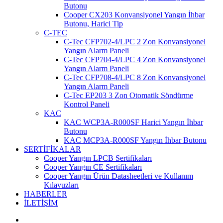
Butonu
Cooper CX203 Konvansiyonel Yangın İhbar
Butonu, Harici Tip
C-TEC
C-Tec CFP702-4/LPC 2 Zon Konvansiyonel
Yangın Alarm Paneli
C-Tec CFP704-4/LPC 4 Zon Konvansiyonel
Yangın Alarm Paneli
C-Tec CFP708-4/LPC 8 Zon Konvansiyonel
Yangın Alarm Paneli
C-Tec EP203 3 Zon Otomatik Söndürme
Kontrol Paneli
KAC
KAC WCP3A-R000SF Harici Yangın İhbar
Butonu
KAC MCP3A-R000SF Yangın İhbar Butonu
SERTİFİKALAR
Cooper Yangın LPCB Sertifikaları
Cooper Yangın CE Sertifikaları
Cooper Yangın Ürün Datasheetleri ve Kullanım
Kılavuzları
HABERLER
İLETİŞİM