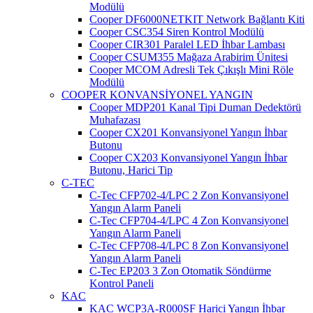
Modülü
Cooper DF6000NETKIT Network Bağlantı Kiti
Cooper CSC354 Siren Kontrol Modülü
Cooper CIR301 Paralel LED İhbar Lambası
Cooper CSUM355 Mağaza Arabirim Ünitesi
Cooper MCOM Adresli Tek Çıkışlı Mini Röle
Modülü
COOPER KONVANSİYONEL YANGIN
Cooper MDP201 Kanal Tipi Duman Dedektörü
Muhafazası
Cooper CX201 Konvansiyonel Yangın İhbar
Butonu
Cooper CX203 Konvansiyonel Yangın İhbar
Butonu, Harici Tip
C-TEC
C-Tec CFP702-4/LPC 2 Zon Konvansiyonel
Yangın Alarm Paneli
C-Tec CFP704-4/LPC 4 Zon Konvansiyonel
Yangın Alarm Paneli
C-Tec CFP708-4/LPC 8 Zon Konvansiyonel
Yangın Alarm Paneli
C-Tec EP203 3 Zon Otomatik Söndürme
Kontrol Paneli
KAC
KAC WCP3A-R000SF Harici Yangın İhbar