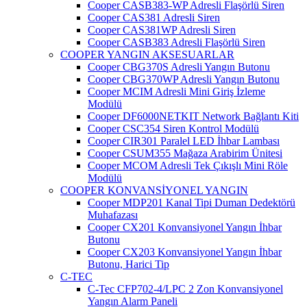
Cooper CASB383-WP Adresli Flaşörlü Siren
Cooper CAS381 Adresli Siren
Cooper CAS381WP Adresli Siren
Cooper CASB383 Adresli Flaşörlü Siren
COOPER YANGIN AKSESUARLAR
Cooper CBG370S Adresli Yangın Butonu
Cooper CBG370WP Adresli Yangın Butonu
Cooper MCIM Adresli Mini Giriş İzleme
Modülü
Cooper DF6000NETKIT Network Bağlantı Kiti
Cooper CSC354 Siren Kontrol Modülü
Cooper CIR301 Paralel LED İhbar Lambası
Cooper CSUM355 Mağaza Arabirim Ünitesi
Cooper MCOM Adresli Tek Çıkışlı Mini Röle
Modülü
COOPER KONVANSİYONEL YANGIN
Cooper MDP201 Kanal Tipi Duman Dedektörü
Muhafazası
Cooper CX201 Konvansiyonel Yangın İhbar
Butonu
Cooper CX203 Konvansiyonel Yangın İhbar
Butonu, Harici Tip
C-TEC
C-Tec CFP702-4/LPC 2 Zon Konvansiyonel
Yangın Alarm Paneli