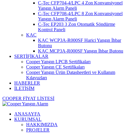
C-Tec CFP704-4/LPC 4 Zon Konvansiyonel
Yangın Alarm Paneli
C-Tec CFP708-4/LPC 8 Zon Konvansiyonel
Yangın Alarm Paneli
C-Tec EP203 3 Zon Otomatik Söndürme
Kontrol Paneli
KAC
KAC WCP3A-R000SF Harici Yangın İhbar
Butonu
KAC MCP3A-R000SF Yangın İhbar Butonu
SERTİFİKALAR
Cooper Yangın LPCB Sertifikaları
Cooper Yangın CE Sertifikaları
Cooper Yangın Ürün Datasheetleri ve Kullanım
Kılavuzları
HABERLER
İLETİŞİM
COOPER FİYAT LİSTESİ
ANASAYFA
KURUMSAL
HAKKIMIZDA
PROJELER