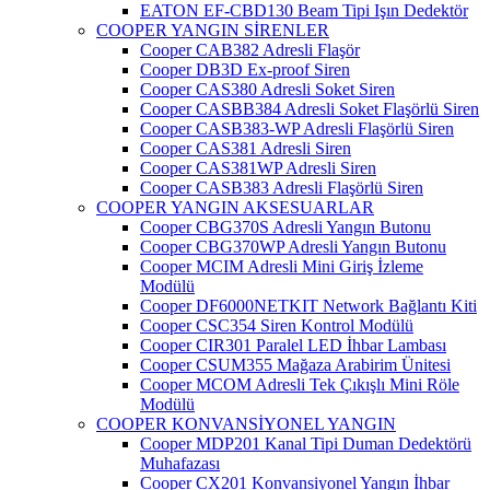
EATON EF-CBD130 Beam Tipi Işın Dedektör
COOPER YANGIN SİRENLER
Cooper CAB382 Adresli Flaşör
Cooper DB3D Ex-proof Siren
Cooper CAS380 Adresli Soket Siren
Cooper CASBB384 Adresli Soket Flaşörlü Siren
Cooper CASB383-WP Adresli Flaşörlü Siren
Cooper CAS381 Adresli Siren
Cooper CAS381WP Adresli Siren
Cooper CASB383 Adresli Flaşörlü Siren
COOPER YANGIN AKSESUARLAR
Cooper CBG370S Adresli Yangın Butonu
Cooper CBG370WP Adresli Yangın Butonu
Cooper MCIM Adresli Mini Giriş İzleme
Modülü
Cooper DF6000NETKIT Network Bağlantı Kiti
Cooper CSC354 Siren Kontrol Modülü
Cooper CIR301 Paralel LED İhbar Lambası
Cooper CSUM355 Mağaza Arabirim Ünitesi
Cooper MCOM Adresli Tek Çıkışlı Mini Röle
Modülü
COOPER KONVANSİYONEL YANGIN
Cooper MDP201 Kanal Tipi Duman Dedektörü
Muhafazası
Cooper CX201 Konvansiyonel Yangın İhbar