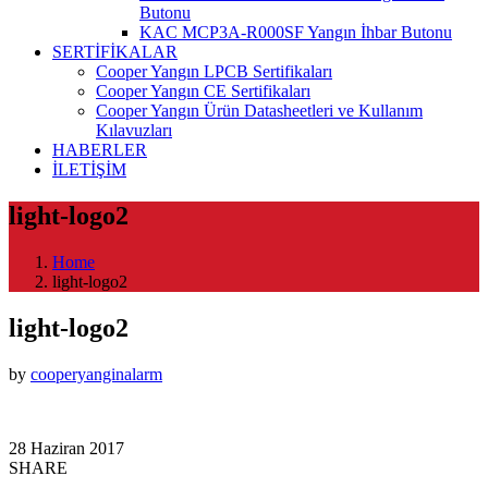
Butonu
KAC MCP3A-R000SF Yangın İhbar Butonu
SERTİFİKALAR
Cooper Yangın LPCB Sertifikaları
Cooper Yangın CE Sertifikaları
Cooper Yangın Ürün Datasheetleri ve Kullanım
Kılavuzları
HABERLER
İLETİŞİM
light-logo2
Home
light-logo2
light-logo2
by
cooperyanginalarm
28 Haziran 2017
SHARE