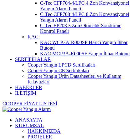
C-Tec CFP704-4/LPC 4 Zon Konvansiyonel
Yangın Alarm Paneli
C-Tec CFP708-4/LPC 8 Zon Konvansiyonel
Yangın Alarm Paneli
C-Tec EP203 3 Zon Otomatik Söndürme
Kontrol Paneli
KAC
KAC WCP3A-R000SF Harici Yangın İhbar
Butonu
KAC MCP3A-R000SF Yangın İhbar Butonu
SERTİFİKALAR
Cooper Yangın LPCB Sertifikaları
Cooper Yangın CE Sertifikaları
Cooper Yangın Ürün Datasheetleri ve Kullanım
Kılavuzları
HABERLER
İLETİŞİM
COOPER FİYAT LİSTESİ
ANASAYFA
KURUMSAL
HAKKIMIZDA
PROJELER