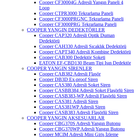
Cooper CF30004G Adresli Yangın Paneli 4
Loop
Cooper CTPR3000 Tekrarlama Paneli
Cooper CF3000PRGNC Tekrarlama Paneli
Cooper CF3000PRG Tekrarlama Paneli
COOPER YANGIN DEDEKTÖRLER
Cooper CAP320 Adresli Optik Duman
Dedektörü
Cooper CAH330 Adresli Sıcaklık Dedektörü
Cooper CAPT340 Adresli Kombine Dedektörü
Cooper CAB300 Dedektör Soketi
EATON EF-CBD130 Beam Tipi Işın Dedektör
COOPER YANGIN SİRENLER
Cooper CAB382 Adresli Flaşör
Cooper DB3D Ex-proof Siren
Cooper CAS380 Adresli Soket Siren
Cooper CASBB384 Adresli Soket Flaşörlü Siren
Cooper CASB383-WP Adresli Flaşörlü Siren
Cooper CAS381 Adresli Siren
Cooper CAS381WP Adresli Siren
Cooper CASB383 Adresli Flaşörlü Siren
COOPER YANGIN AKSESUARLAR
Cooper CBG370S Adresli Yangın Butonu
Cooper CBG370WP Adresli Yangın Butonu
Cooper MCIM Adresli Mini Giriş İzleme