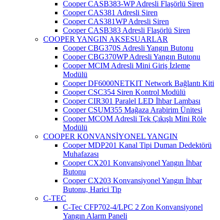
Cooper CASB383-WP Adresli Flaşörlü Siren
Cooper CAS381 Adresli Siren
Cooper CAS381WP Adresli Siren
Cooper CASB383 Adresli Flaşörlü Siren
COOPER YANGIN AKSESUARLAR
Cooper CBG370S Adresli Yangın Butonu
Cooper CBG370WP Adresli Yangın Butonu
Cooper MCIM Adresli Mini Giriş İzleme
Modülü
Cooper DF6000NETKIT Network Bağlantı Kiti
Cooper CSC354 Siren Kontrol Modülü
Cooper CIR301 Paralel LED İhbar Lambası
Cooper CSUM355 Mağaza Arabirim Ünitesi
Cooper MCOM Adresli Tek Çıkışlı Mini Röle
Modülü
COOPER KONVANSİYONEL YANGIN
Cooper MDP201 Kanal Tipi Duman Dedektörü
Muhafazası
Cooper CX201 Konvansiyonel Yangın İhbar
Butonu
Cooper CX203 Konvansiyonel Yangın İhbar
Butonu, Harici Tip
C-TEC
C-Tec CFP702-4/LPC 2 Zon Konvansiyonel
Yangın Alarm Paneli