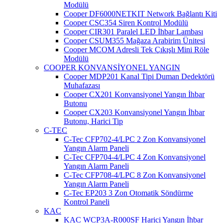
Modülü
Cooper DF6000NETKIT Network Bağlantı Kiti
Cooper CSC354 Siren Kontrol Modülü
Cooper CIR301 Paralel LED İhbar Lambası
Cooper CSUM355 Mağaza Arabirim Ünitesi
Cooper MCOM Adresli Tek Çıkışlı Mini Röle
Modülü
COOPER KONVANSİYONEL YANGIN
Cooper MDP201 Kanal Tipi Duman Dedektörü
Muhafazası
Cooper CX201 Konvansiyonel Yangın İhbar
Butonu
Cooper CX203 Konvansiyonel Yangın İhbar
Butonu, Harici Tip
C-TEC
C-Tec CFP702-4/LPC 2 Zon Konvansiyonel
Yangın Alarm Paneli
C-Tec CFP704-4/LPC 4 Zon Konvansiyonel
Yangın Alarm Paneli
C-Tec CFP708-4/LPC 8 Zon Konvansiyonel
Yangın Alarm Paneli
C-Tec EP203 3 Zon Otomatik Söndürme
Kontrol Paneli
KAC
KAC WCP3A-R000SF Harici Yangın İhbar