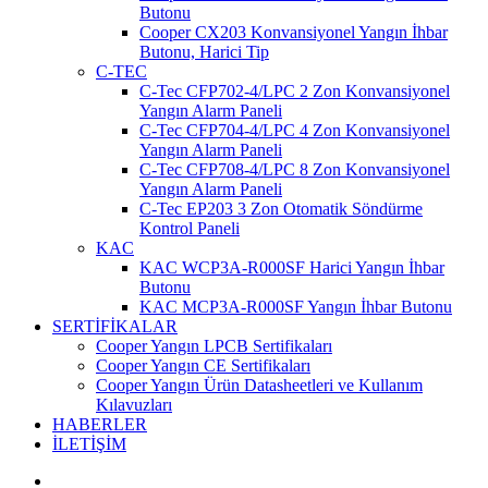
Butonu
Cooper CX203 Konvansiyonel Yangın İhbar
Butonu, Harici Tip
C-TEC
C-Tec CFP702-4/LPC 2 Zon Konvansiyonel
Yangın Alarm Paneli
C-Tec CFP704-4/LPC 4 Zon Konvansiyonel
Yangın Alarm Paneli
C-Tec CFP708-4/LPC 8 Zon Konvansiyonel
Yangın Alarm Paneli
C-Tec EP203 3 Zon Otomatik Söndürme
Kontrol Paneli
KAC
KAC WCP3A-R000SF Harici Yangın İhbar
Butonu
KAC MCP3A-R000SF Yangın İhbar Butonu
SERTİFİKALAR
Cooper Yangın LPCB Sertifikaları
Cooper Yangın CE Sertifikaları
Cooper Yangın Ürün Datasheetleri ve Kullanım
Kılavuzları
HABERLER
İLETİŞİM