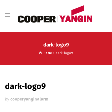
dark-logo9
Home
dark-logo9
dark-logo9
by
cooperyanginalarm