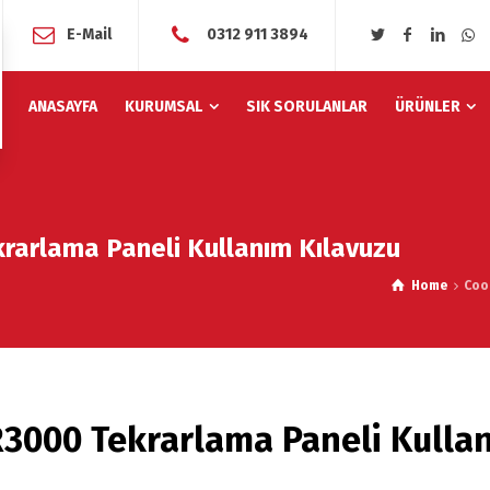
E-Mail
0312 911 3894
ANASAYFA
KURUMSAL
SIK SORULANLAR
ÜRÜNLER
rarlama Paneli Kullanım Kılavuzu
Home
Coo
3000 Tekrarlama Paneli Kullan