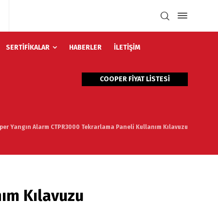
SERTİFİKALAR
HABERLER
İLETİŞİM
COOPER FİYAT LİSTESİ
per Yangın Alarm CTPR3000 Tekrarlama Paneli Kullanım Kılavuzu
ım Kılavuzu