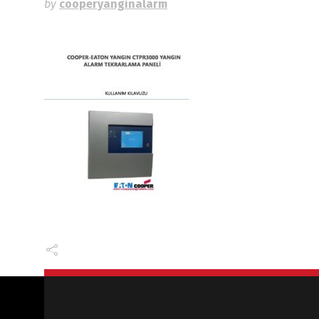
by
cooperyanginalarm