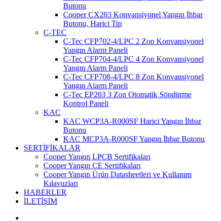
Butonu
Cooper CX203 Konvansiyonel Yangın İhbar
Butonu, Harici Tip
C-TEC
C-Tec CFP702-4/LPC 2 Zon Konvansiyonel
Yangın Alarm Paneli
C-Tec CFP704-4/LPC 4 Zon Konvansiyonel
Yangın Alarm Paneli
C-Tec CFP708-4/LPC 8 Zon Konvansiyonel
Yangın Alarm Paneli
C-Tec EP203 3 Zon Otomatik Söndürme
Kontrol Paneli
KAC
KAC WCP3A-R000SF Harici Yangın İhbar
Butonu
KAC MCP3A-R000SF Yangın İhbar Butonu
SERTİFİKALAR
Cooper Yangın LPCB Sertifikaları
Cooper Yangın CE Sertifikaları
Cooper Yangın Ürün Datasheetleri ve Kullanım
Kılavuzları
HABERLER
İLETİŞİM