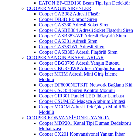
EATON EF-CBD130 Beam Tipi Işın Dedektör
COOPER YANGIN SİRENLER
Cooper CAB382 Adresli Flaşör
Cooper DB3D Ex-proof Siren
Cooper CAS380 Adresli Soket Siren
Cooper CASBB384 Adresli Soket Flaşörlü Siren
Cooper CASB383-WP Adresli Flaşörlü Siren
Cooper CAS381 Adresli Siren
Cooper CAS381WP Adresli Siren
Cooper CASB383 Adresli Flaşörlü Siren
COOPER YANGIN AKSESUARLAR
Cooper CBG370S Adresli Yangın Butonu
Cooper CBG370WP Adresli Yangın Butonu
Cooper MCIM Adresli Mini Giriş İzleme
Modülü
Cooper DF6000NETKIT Network Bağlantı Kiti
Cooper CSC354 Siren Kontrol Modülü
Cooper CIR301 Paralel LED İhbar Lambası
Cooper CSUM355 Mağaza Arabirim Ünitesi
Cooper MCOM Adresli Tek Çıkışlı Mini Röle
Modülü
COOPER KONVANSİYONEL YANGIN
Cooper MDP201 Kanal Tipi Duman Dedektörü
Muhafazası
Cooper CX201 Konvansiyonel Yangın İhbar