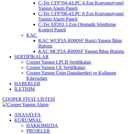
C-Tec CFP704-4/LPC 4 Zon Konvansiyonel
Yangın Alarm Paneli
C-Tec CFP708-4/LPC 8 Zon Konvansiyonel
Yangın Alarm Paneli
C-Tec EP203 3 Zon Otomatik Söndürme
Kontrol Paneli
KAC
KAC WCP3A-R000SF Harici Yangın İhbar
Butonu
KAC MCP3A-R000SF Yangın İhbar Butonu
SERTİFİKALAR
Cooper Yangın LPCB Sertifikaları
Cooper Yangın CE Sertifikaları
Cooper Yangın Ürün Datasheetleri ve Kullanım
Kılavuzları
HABERLER
İLETİŞİM
COOPER FİYAT LİSTESİ
ANASAYFA
KURUMSAL
HAKKIMIZDA
PROJELER