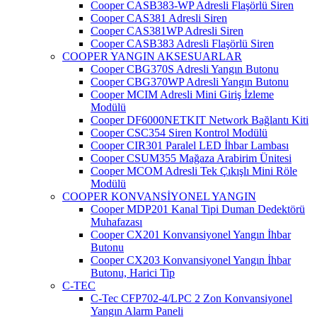
Cooper CASB383-WP Adresli Flaşörlü Siren
Cooper CAS381 Adresli Siren
Cooper CAS381WP Adresli Siren
Cooper CASB383 Adresli Flaşörlü Siren
COOPER YANGIN AKSESUARLAR
Cooper CBG370S Adresli Yangın Butonu
Cooper CBG370WP Adresli Yangın Butonu
Cooper MCIM Adresli Mini Giriş İzleme
Modülü
Cooper DF6000NETKIT Network Bağlantı Kiti
Cooper CSC354 Siren Kontrol Modülü
Cooper CIR301 Paralel LED İhbar Lambası
Cooper CSUM355 Mağaza Arabirim Ünitesi
Cooper MCOM Adresli Tek Çıkışlı Mini Röle
Modülü
COOPER KONVANSİYONEL YANGIN
Cooper MDP201 Kanal Tipi Duman Dedektörü
Muhafazası
Cooper CX201 Konvansiyonel Yangın İhbar
Butonu
Cooper CX203 Konvansiyonel Yangın İhbar
Butonu, Harici Tip
C-TEC
C-Tec CFP702-4/LPC 2 Zon Konvansiyonel
Yangın Alarm Paneli