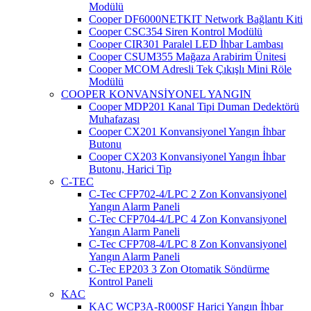
Modülü
Cooper DF6000NETKIT Network Bağlantı Kiti
Cooper CSC354 Siren Kontrol Modülü
Cooper CIR301 Paralel LED İhbar Lambası
Cooper CSUM355 Mağaza Arabirim Ünitesi
Cooper MCOM Adresli Tek Çıkışlı Mini Röle
Modülü
COOPER KONVANSİYONEL YANGIN
Cooper MDP201 Kanal Tipi Duman Dedektörü
Muhafazası
Cooper CX201 Konvansiyonel Yangın İhbar
Butonu
Cooper CX203 Konvansiyonel Yangın İhbar
Butonu, Harici Tip
C-TEC
C-Tec CFP702-4/LPC 2 Zon Konvansiyonel
Yangın Alarm Paneli
C-Tec CFP704-4/LPC 4 Zon Konvansiyonel
Yangın Alarm Paneli
C-Tec CFP708-4/LPC 8 Zon Konvansiyonel
Yangın Alarm Paneli
C-Tec EP203 3 Zon Otomatik Söndürme
Kontrol Paneli
KAC
KAC WCP3A-R000SF Harici Yangın İhbar