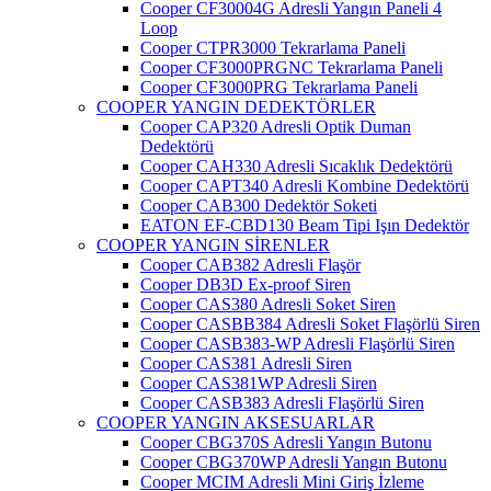
Cooper CF30004G Adresli Yangın Paneli 4
Loop
Cooper CTPR3000 Tekrarlama Paneli
Cooper CF3000PRGNC Tekrarlama Paneli
Cooper CF3000PRG Tekrarlama Paneli
COOPER YANGIN DEDEKTÖRLER
Cooper CAP320 Adresli Optik Duman
Dedektörü
Cooper CAH330 Adresli Sıcaklık Dedektörü
Cooper CAPT340 Adresli Kombine Dedektörü
Cooper CAB300 Dedektör Soketi
EATON EF-CBD130 Beam Tipi Işın Dedektör
COOPER YANGIN SİRENLER
Cooper CAB382 Adresli Flaşör
Cooper DB3D Ex-proof Siren
Cooper CAS380 Adresli Soket Siren
Cooper CASBB384 Adresli Soket Flaşörlü Siren
Cooper CASB383-WP Adresli Flaşörlü Siren
Cooper CAS381 Adresli Siren
Cooper CAS381WP Adresli Siren
Cooper CASB383 Adresli Flaşörlü Siren
COOPER YANGIN AKSESUARLAR
Cooper CBG370S Adresli Yangın Butonu
Cooper CBG370WP Adresli Yangın Butonu
Cooper MCIM Adresli Mini Giriş İzleme