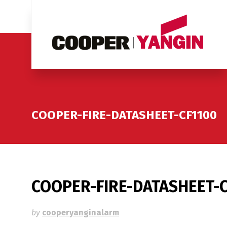
COOPER-FIRE-DATASHEET-CF1100
COOPER-FIRE-DATASHEET-C
by
cooperyanginalarm