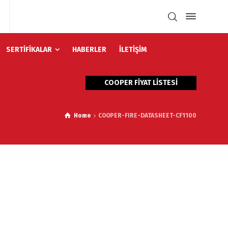
SERTİFİKALAR
HABERLER
İLETİŞİM
COOPER FİYAT LİSTESİ
Home
COOPER-FIRE-DATASHEET-CF1100