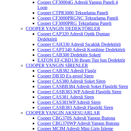
Cooper CF30004G Adresli Yangın Paneli 4
Loop
Cooper CTPR3000 Tekrarlama Paneli
Cooper CF3000PRGNC Tekrarlama Paneli
Cooper CF3000PRG Tekrarlama Paneli
COOPER YANGIN DEDEKTÖRLER
Cooper CAP320 Adresli Optik Duman
Dedektörü
Cooper CAH330 Adresli Sıcaklık Dedektörü
Cooper CAPT340 Adresli Kombine Dedektörü
Cooper CAB300 Dedektör Soketi
EATON EF-CBD130 Beam Tipi Işın Dedektör
COOPER YANGIN SİRENLER
Cooper CAB382 Adresli Flaşör
Cooper DB3D Ex-proof Siren
Cooper CAS380 Adresli Soket Siren
Cooper CASBB384 Adresli Soket Flaşörlü Siren
Cooper CASB383-WP Adresli Flaşörlü Siren
Cooper CAS381 Adresli Siren
Cooper CAS381WP Adresli Siren
Cooper CASB383 Adresli Flaşörlü Siren
COOPER YANGIN AKSESUARLAR
Cooper CBG370S Adresli Yangın Butonu
Cooper CBG370WP Adresli Yangın Butonu
Cooper MCIM Adresli Mini Giriş İzleme