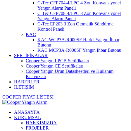
C-Tec CFP704-4/LPC 4 Zon Konvansiyonel
Yangın Alarm Paneli
C-Tec CFP708-4/LPC 8 Zon Konvansiyonel
Yangın Alarm Paneli
C-Tec EP203 3 Zon Otomatik Söndürme
Kontrol Paneli
KAC
KAC WCP3A-R000SF Harici Yangın İhbar
Butonu
KAC MCP3A-R000SF Yangın İhbar Butonu
SERTİFİKALAR
Cooper Yangın LPCB Sertifikaları
Cooper Yangın CE Sertifikaları
Cooper Yangın Ürün Datasheetleri ve Kullanım
Kılavuzları
HABERLER
İLETİŞİM
COOPER FİYAT LİSTESİ
ANASAYFA
KURUMSAL
HAKKIMIZDA
PROJELER