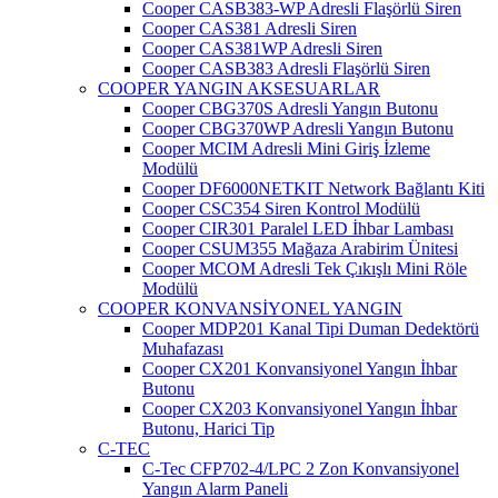
Cooper CASB383-WP Adresli Flaşörlü Siren
Cooper CAS381 Adresli Siren
Cooper CAS381WP Adresli Siren
Cooper CASB383 Adresli Flaşörlü Siren
COOPER YANGIN AKSESUARLAR
Cooper CBG370S Adresli Yangın Butonu
Cooper CBG370WP Adresli Yangın Butonu
Cooper MCIM Adresli Mini Giriş İzleme
Modülü
Cooper DF6000NETKIT Network Bağlantı Kiti
Cooper CSC354 Siren Kontrol Modülü
Cooper CIR301 Paralel LED İhbar Lambası
Cooper CSUM355 Mağaza Arabirim Ünitesi
Cooper MCOM Adresli Tek Çıkışlı Mini Röle
Modülü
COOPER KONVANSİYONEL YANGIN
Cooper MDP201 Kanal Tipi Duman Dedektörü
Muhafazası
Cooper CX201 Konvansiyonel Yangın İhbar
Butonu
Cooper CX203 Konvansiyonel Yangın İhbar
Butonu, Harici Tip
C-TEC
C-Tec CFP702-4/LPC 2 Zon Konvansiyonel
Yangın Alarm Paneli