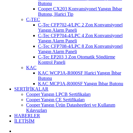
Butonu
Cooper CX203 Konvansiyonel Yangın İhbar
Butonu, Harici Tip
C-TEC
C-Tec CFP702-4/LPC 2 Zon Konvansiyonel
Yangın Alarm Paneli
C-Tec CFP704-4/LPC 4 Zon Konvansiyonel
Yangın Alarm Paneli
C-Tec CFP708-4/LPC 8 Zon Konvansiyonel
Yangın Alarm Paneli
C-Tec EP203 3 Zon Otomatik Söndürme
Kontrol Paneli
KAC
KAC WCP3A-R000SF Harici Yangın İhbar
Butonu
KAC MCP3A-R000SF Yangın İhbar Butonu
SERTİFİKALAR
Cooper Yangın LPCB Sertifikaları
Cooper Yangın CE Sertifikaları
Cooper Yangın Ürün Datasheetleri ve Kullanım
Kılavuzları
HABERLER
İLETİŞİM