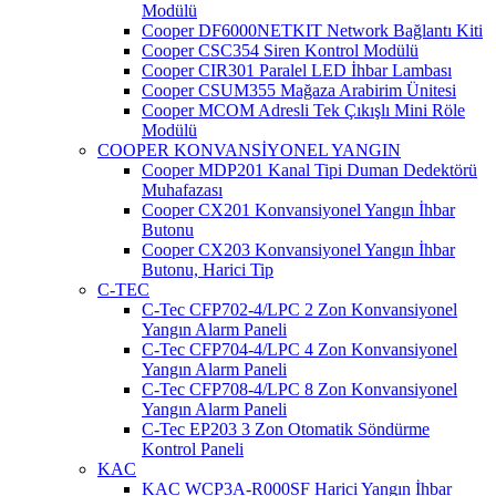
Modülü
Cooper DF6000NETKIT Network Bağlantı Kiti
Cooper CSC354 Siren Kontrol Modülü
Cooper CIR301 Paralel LED İhbar Lambası
Cooper CSUM355 Mağaza Arabirim Ünitesi
Cooper MCOM Adresli Tek Çıkışlı Mini Röle
Modülü
COOPER KONVANSİYONEL YANGIN
Cooper MDP201 Kanal Tipi Duman Dedektörü
Muhafazası
Cooper CX201 Konvansiyonel Yangın İhbar
Butonu
Cooper CX203 Konvansiyonel Yangın İhbar
Butonu, Harici Tip
C-TEC
C-Tec CFP702-4/LPC 2 Zon Konvansiyonel
Yangın Alarm Paneli
C-Tec CFP704-4/LPC 4 Zon Konvansiyonel
Yangın Alarm Paneli
C-Tec CFP708-4/LPC 8 Zon Konvansiyonel
Yangın Alarm Paneli
C-Tec EP203 3 Zon Otomatik Söndürme
Kontrol Paneli
KAC
KAC WCP3A-R000SF Harici Yangın İhbar