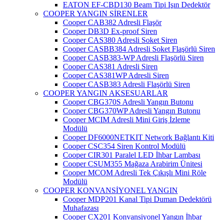
EATON EF-CBD130 Beam Tipi Işın Dedektör
COOPER YANGIN SİRENLER
Cooper CAB382 Adresli Flaşör
Cooper DB3D Ex-proof Siren
Cooper CAS380 Adresli Soket Siren
Cooper CASBB384 Adresli Soket Flaşörlü Siren
Cooper CASB383-WP Adresli Flaşörlü Siren
Cooper CAS381 Adresli Siren
Cooper CAS381WP Adresli Siren
Cooper CASB383 Adresli Flaşörlü Siren
COOPER YANGIN AKSESUARLAR
Cooper CBG370S Adresli Yangın Butonu
Cooper CBG370WP Adresli Yangın Butonu
Cooper MCIM Adresli Mini Giriş İzleme
Modülü
Cooper DF6000NETKIT Network Bağlantı Kiti
Cooper CSC354 Siren Kontrol Modülü
Cooper CIR301 Paralel LED İhbar Lambası
Cooper CSUM355 Mağaza Arabirim Ünitesi
Cooper MCOM Adresli Tek Çıkışlı Mini Röle
Modülü
COOPER KONVANSİYONEL YANGIN
Cooper MDP201 Kanal Tipi Duman Dedektörü
Muhafazası
Cooper CX201 Konvansiyonel Yangın İhbar