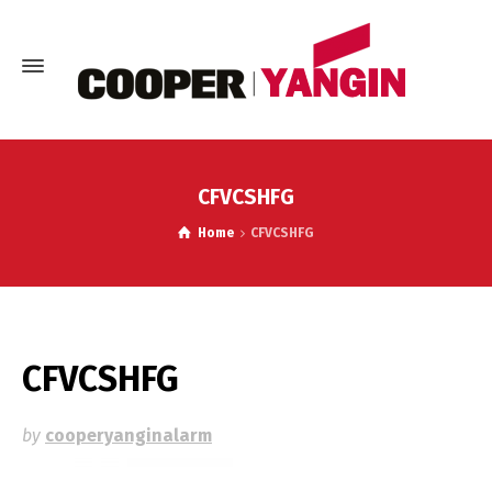
CFVCSHFG
Home
CFVCSHFG
CFVCSHFG
by
cooperyanginalarm