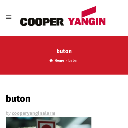
buton
Home
buton
buton
by
cooperyanginalarm