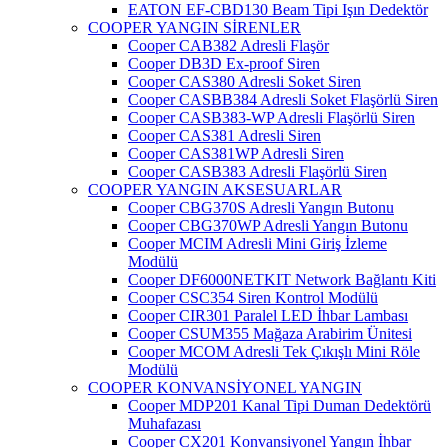
EATON EF-CBD130 Beam Tipi Işın Dedektör
COOPER YANGIN SİRENLER
Cooper CAB382 Adresli Flaşör
Cooper DB3D Ex-proof Siren
Cooper CAS380 Adresli Soket Siren
Cooper CASBB384 Adresli Soket Flaşörlü Siren
Cooper CASB383-WP Adresli Flaşörlü Siren
Cooper CAS381 Adresli Siren
Cooper CAS381WP Adresli Siren
Cooper CASB383 Adresli Flaşörlü Siren
COOPER YANGIN AKSESUARLAR
Cooper CBG370S Adresli Yangın Butonu
Cooper CBG370WP Adresli Yangın Butonu
Cooper MCIM Adresli Mini Giriş İzleme
Modülü
Cooper DF6000NETKIT Network Bağlantı Kiti
Cooper CSC354 Siren Kontrol Modülü
Cooper CIR301 Paralel LED İhbar Lambası
Cooper CSUM355 Mağaza Arabirim Ünitesi
Cooper MCOM Adresli Tek Çıkışlı Mini Röle
Modülü
COOPER KONVANSİYONEL YANGIN
Cooper MDP201 Kanal Tipi Duman Dedektörü
Muhafazası
Cooper CX201 Konvansiyonel Yangın İhbar