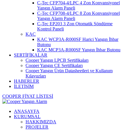
C-Tec CFP704-4/LPC 4 Zon Konvansiyonel
Yangın Alarm Paneli
C-Tec CFP708-4/LPC 8 Zon Konvansiyonel
Yangın Alarm Paneli
C-Tec EP203 3 Zon Otomatik Söndürme
Kontrol Paneli
KAC
KAC WCP3A-R000SF Harici Yangın İhbar
Butonu
KAC MCP3A-R000SF Yangın İhbar Butonu
SERTİFİKALAR
Cooper Yangın LPCB Sertifikaları
Cooper Yangın CE Sertifikaları
Cooper Yangın Ürün Datasheetleri ve Kullanım
Kılavuzları
HABERLER
İLETİŞİM
COOPER FİYAT LİSTESİ
ANASAYFA
KURUMSAL
HAKKIMIZDA
PROJELER