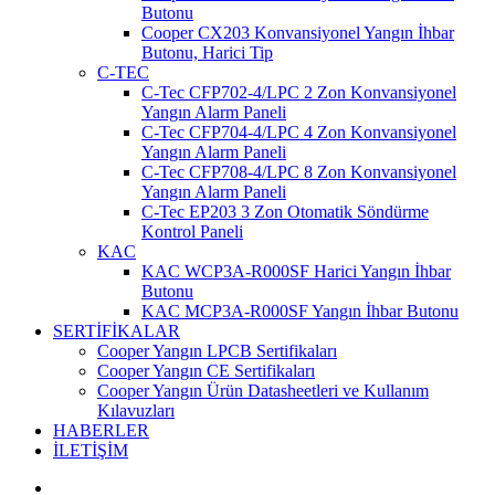
Butonu
Cooper CX203 Konvansiyonel Yangın İhbar
Butonu, Harici Tip
C-TEC
C-Tec CFP702-4/LPC 2 Zon Konvansiyonel
Yangın Alarm Paneli
C-Tec CFP704-4/LPC 4 Zon Konvansiyonel
Yangın Alarm Paneli
C-Tec CFP708-4/LPC 8 Zon Konvansiyonel
Yangın Alarm Paneli
C-Tec EP203 3 Zon Otomatik Söndürme
Kontrol Paneli
KAC
KAC WCP3A-R000SF Harici Yangın İhbar
Butonu
KAC MCP3A-R000SF Yangın İhbar Butonu
SERTİFİKALAR
Cooper Yangın LPCB Sertifikaları
Cooper Yangın CE Sertifikaları
Cooper Yangın Ürün Datasheetleri ve Kullanım
Kılavuzları
HABERLER
İLETİŞİM