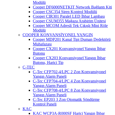
Modülü
Cooper DF6000NETKIT Network Bağlantı Kiti
Cooper CSC354 Siren Kontrol Modülü
Cooper CIR301 Paralel LED İhbar Lambası
Cooper CSUM355 Mağaza Arabirim Ünitesi
Cooper MCOM Adresli Tek Çıkışlı Mini Röle
Modülü
COOPER KONVANSİYONEL YANGIN
Cooper MDP201 Kanal Tipi Duman Dedektörü
Muhafazası
Cooper CX201 Konvansiyonel Yangın İhbar
Butonu
Cooper CX203 Konvansiyonel Yangın İhbar
Butonu, Harici Tip
C-TEC
C-Tec CFP702-4/LPC 2 Zon Konvansiyonel
Yangın Alarm Paneli
C-Tec CFP704-4/LPC 4 Zon Konvansiyonel
Yangın Alarm Paneli
C-Tec CFP708-4/LPC 8 Zon Konvansiyonel
Yangın Alarm Paneli
C-Tec EP203 3 Zon Otomatik Söndürme
Kontrol Paneli
KAC
KAC WCP3A-R000SF Harici Yangın İhbar