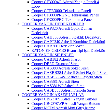
Cooper CF30004G Adresli Yangın Paneli 4
Loop
Cooper CTPR3000 Tekrarlama Paneli
Cooper CF3000PRGNC Tekrarlama Paneli
Cooper CF3000PRG Tekrarlama Paneli
COOPER YANGIN DEDEKTÖRLER
Cooper CAP320 Adresli Optik Duman
Dedektörü
Cooper CAH330 Adresli Sıcaklık Dedektörü
Cooper CAPT340 Adresli Kombine Dedektörü
Cooper CAB300 Dedektör Soketi
EATON EF-CBD130 Beam Tipi Işın Dedektör
COOPER YANGIN SİRENLER
Cooper CAB382 Adresli Flaşör
Cooper DB3D Ex-proof Siren
Cooper CAS380 Adresli Soket Siren
Cooper CASBB384 Adresli Soket Flaşörlü Siren
Cooper CASB383-WP Adresli Flaşörlü Siren
Cooper CAS381 Adresli Siren
Cooper CAS381WP Adresli Siren
Cooper CASB383 Adresli Flaşörlü Siren
COOPER YANGIN AKSESUARLAR
Cooper CBG370S Adresli Yangın Butonu
Cooper CBG370WP Adresli Yangın Butonu
Cooper MCIM Adresli Mini Giriş İzleme