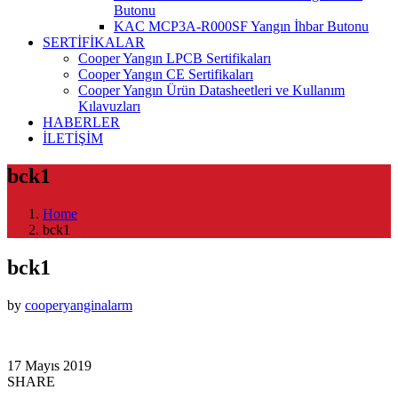
Butonu
KAC MCP3A-R000SF Yangın İhbar Butonu
SERTİFİKALAR
Cooper Yangın LPCB Sertifikaları
Cooper Yangın CE Sertifikaları
Cooper Yangın Ürün Datasheetleri ve Kullanım
Kılavuzları
HABERLER
İLETİŞİM
bck1
Home
bck1
bck1
by
cooperyanginalarm
17 Mayıs 2019
SHARE