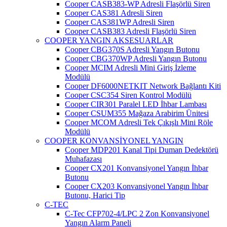
Cooper CASB383-WP Adresli Flaşörlü Siren
Cooper CAS381 Adresli Siren
Cooper CAS381WP Adresli Siren
Cooper CASB383 Adresli Flaşörlü Siren
COOPER YANGIN AKSESUARLAR
Cooper CBG370S Adresli Yangın Butonu
Cooper CBG370WP Adresli Yangın Butonu
Cooper MCIM Adresli Mini Giriş İzleme
Modülü
Cooper DF6000NETKIT Network Bağlantı Kiti
Cooper CSC354 Siren Kontrol Modülü
Cooper CIR301 Paralel LED İhbar Lambası
Cooper CSUM355 Mağaza Arabirim Ünitesi
Cooper MCOM Adresli Tek Çıkışlı Mini Röle
Modülü
COOPER KONVANSİYONEL YANGIN
Cooper MDP201 Kanal Tipi Duman Dedektörü
Muhafazası
Cooper CX201 Konvansiyonel Yangın İhbar
Butonu
Cooper CX203 Konvansiyonel Yangın İhbar
Butonu, Harici Tip
C-TEC
C-Tec CFP702-4/LPC 2 Zon Konvansiyonel
Yangın Alarm Paneli