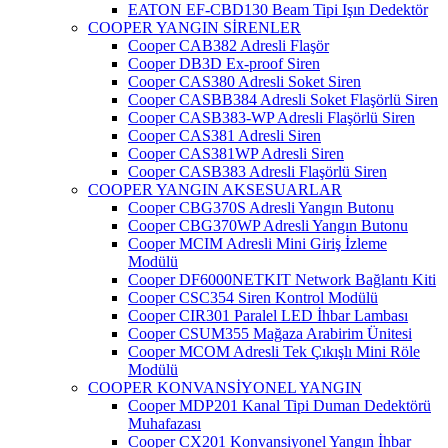
EATON EF-CBD130 Beam Tipi Işın Dedektör
COOPER YANGIN SİRENLER
Cooper CAB382 Adresli Flaşör
Cooper DB3D Ex-proof Siren
Cooper CAS380 Adresli Soket Siren
Cooper CASBB384 Adresli Soket Flaşörlü Siren
Cooper CASB383-WP Adresli Flaşörlü Siren
Cooper CAS381 Adresli Siren
Cooper CAS381WP Adresli Siren
Cooper CASB383 Adresli Flaşörlü Siren
COOPER YANGIN AKSESUARLAR
Cooper CBG370S Adresli Yangın Butonu
Cooper CBG370WP Adresli Yangın Butonu
Cooper MCIM Adresli Mini Giriş İzleme
Modülü
Cooper DF6000NETKIT Network Bağlantı Kiti
Cooper CSC354 Siren Kontrol Modülü
Cooper CIR301 Paralel LED İhbar Lambası
Cooper CSUM355 Mağaza Arabirim Ünitesi
Cooper MCOM Adresli Tek Çıkışlı Mini Röle
Modülü
COOPER KONVANSİYONEL YANGIN
Cooper MDP201 Kanal Tipi Duman Dedektörü
Muhafazası
Cooper CX201 Konvansiyonel Yangın İhbar