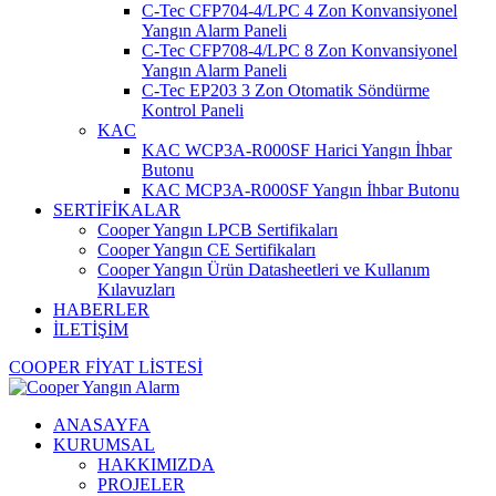
C-Tec CFP704-4/LPC 4 Zon Konvansiyonel
Yangın Alarm Paneli
C-Tec CFP708-4/LPC 8 Zon Konvansiyonel
Yangın Alarm Paneli
C-Tec EP203 3 Zon Otomatik Söndürme
Kontrol Paneli
KAC
KAC WCP3A-R000SF Harici Yangın İhbar
Butonu
KAC MCP3A-R000SF Yangın İhbar Butonu
SERTİFİKALAR
Cooper Yangın LPCB Sertifikaları
Cooper Yangın CE Sertifikaları
Cooper Yangın Ürün Datasheetleri ve Kullanım
Kılavuzları
HABERLER
İLETİŞİM
COOPER FİYAT LİSTESİ
ANASAYFA
KURUMSAL
HAKKIMIZDA
PROJELER