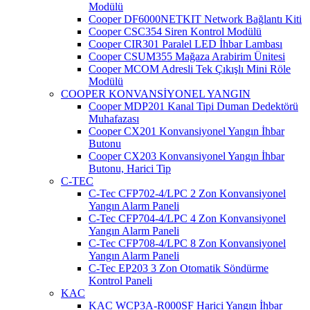
Modülü
Cooper DF6000NETKIT Network Bağlantı Kiti
Cooper CSC354 Siren Kontrol Modülü
Cooper CIR301 Paralel LED İhbar Lambası
Cooper CSUM355 Mağaza Arabirim Ünitesi
Cooper MCOM Adresli Tek Çıkışlı Mini Röle
Modülü
COOPER KONVANSİYONEL YANGIN
Cooper MDP201 Kanal Tipi Duman Dedektörü
Muhafazası
Cooper CX201 Konvansiyonel Yangın İhbar
Butonu
Cooper CX203 Konvansiyonel Yangın İhbar
Butonu, Harici Tip
C-TEC
C-Tec CFP702-4/LPC 2 Zon Konvansiyonel
Yangın Alarm Paneli
C-Tec CFP704-4/LPC 4 Zon Konvansiyonel
Yangın Alarm Paneli
C-Tec CFP708-4/LPC 8 Zon Konvansiyonel
Yangın Alarm Paneli
C-Tec EP203 3 Zon Otomatik Söndürme
Kontrol Paneli
KAC
KAC WCP3A-R000SF Harici Yangın İhbar