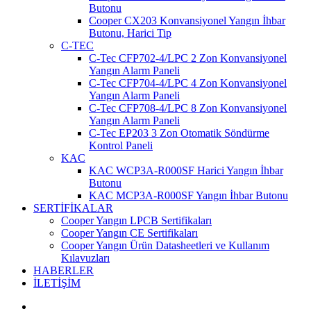
Butonu
Cooper CX203 Konvansiyonel Yangın İhbar
Butonu, Harici Tip
C-TEC
C-Tec CFP702-4/LPC 2 Zon Konvansiyonel
Yangın Alarm Paneli
C-Tec CFP704-4/LPC 4 Zon Konvansiyonel
Yangın Alarm Paneli
C-Tec CFP708-4/LPC 8 Zon Konvansiyonel
Yangın Alarm Paneli
C-Tec EP203 3 Zon Otomatik Söndürme
Kontrol Paneli
KAC
KAC WCP3A-R000SF Harici Yangın İhbar
Butonu
KAC MCP3A-R000SF Yangın İhbar Butonu
SERTİFİKALAR
Cooper Yangın LPCB Sertifikaları
Cooper Yangın CE Sertifikaları
Cooper Yangın Ürün Datasheetleri ve Kullanım
Kılavuzları
HABERLER
İLETİŞİM