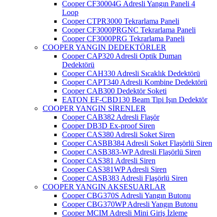
Cooper CF30004G Adresli Yangın Paneli 4
Loop
Cooper CTPR3000 Tekrarlama Paneli
Cooper CF3000PRGNC Tekrarlama Paneli
Cooper CF3000PRG Tekrarlama Paneli
COOPER YANGIN DEDEKTÖRLER
Cooper CAP320 Adresli Optik Duman
Dedektörü
Cooper CAH330 Adresli Sıcaklık Dedektörü
Cooper CAPT340 Adresli Kombine Dedektörü
Cooper CAB300 Dedektör Soketi
EATON EF-CBD130 Beam Tipi Işın Dedektör
COOPER YANGIN SİRENLER
Cooper CAB382 Adresli Flaşör
Cooper DB3D Ex-proof Siren
Cooper CAS380 Adresli Soket Siren
Cooper CASBB384 Adresli Soket Flaşörlü Siren
Cooper CASB383-WP Adresli Flaşörlü Siren
Cooper CAS381 Adresli Siren
Cooper CAS381WP Adresli Siren
Cooper CASB383 Adresli Flaşörlü Siren
COOPER YANGIN AKSESUARLAR
Cooper CBG370S Adresli Yangın Butonu
Cooper CBG370WP Adresli Yangın Butonu
Cooper MCIM Adresli Mini Giriş İzleme