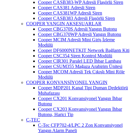
Cooper CASB383-WP Adresli Flaşörlü Siren
Cooper CAS381 Adresli Siren
Cooper CAS381WP Adresli Siren
Cooper CASB383 Adresli Flaşörlü Siren
COOPER YANGIN AKSESUARLAR
Cooper CBG370S Adresli Yangın Butonu
Cooper CBG370WP Adresli Yangın Butonu
Cooper MCIM Adresli Mini Giriş İzleme
Modülü
Cooper DF6000NETKIT Network Bağlantı Kiti
Cooper CSC354 Siren Kontrol Modülü
Cooper CIR301 Paralel LED İhbar Lambası
Cooper CSUM355 Mağaza Arabirim Ünitesi
Cooper MCOM Adresli Tek Çıkışlı Mini Röle
Modülü
COOPER KONVANSİYONEL YANGIN
Cooper MDP201 Kanal Tipi Duman Dedektörü
Muhafazası
Cooper CX201 Konvansiyonel Yangın İhbar
Butonu
Cooper CX203 Konvansiyonel Yangın İhbar
Butonu, Harici Tip
C-TEC
C-Tec CFP702-4/LPC 2 Zon Konvansiyonel
Yangın Alarm Paneli