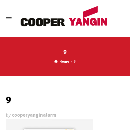
9
Home
9
9
by
cooperyanginalarm