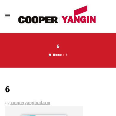
6
Home
6
6
by
cooperyanginalarm