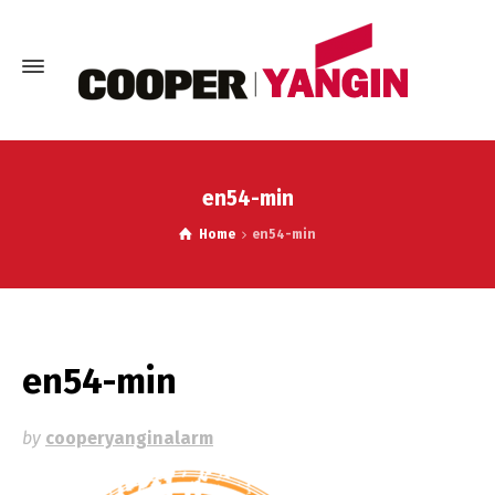
en54-min
Home
en54-min
en54-min
by
cooperyanginalarm