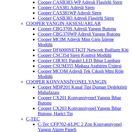
Cooper CASB383-WP Adresli Flaşörlü Siren
Cooper CAS381 Adresli Siren
Cooper CAS381WP Adresli Siren
Cooper CASB383 Adresli Flaşörlü Siren
COOPER YANGIN AKSESUARLAR
Cooper CBG370S Adresli Yangın Butonu
Cooper CBG370WP Adresli Yangın Butonu
Cooper MCIM Adresli Mini Giriş İzleme
Modülü
Cooper DF6000NETKIT Network Bağlantı Kiti
Cooper CSC354 Siren Kontrol Modülü
Cooper CIR301 Paralel LED İhbar Lambası
Cooper CSUM355 Mağaza Arabirim Ünitesi
Cooper MCOM Adresli Tek Çıkışlı Mini Röle
Modülü
COOPER KONVANSİYONEL YANGIN
Cooper MDP201 Kanal Tipi Duman Dedektörü
Muhafazası
Cooper CX201 Konvansiyonel Yangın İhbar
Butonu
Cooper CX203 Konvansiyonel Yangın İhbar
Butonu, Harici Tip
C-TEC
C-Tec CFP702-4/LPC 2 Zon Konvansiyonel
Yangın Alarm Paneli