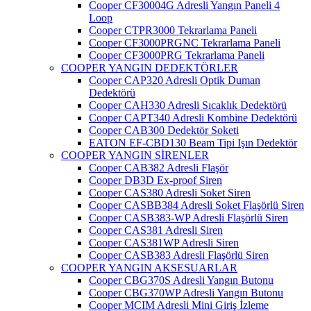
Cooper CF30004G Adresli Yangın Paneli 4
Loop
Cooper CTPR3000 Tekrarlama Paneli
Cooper CF3000PRGNC Tekrarlama Paneli
Cooper CF3000PRG Tekrarlama Paneli
COOPER YANGIN DEDEKTÖRLER
Cooper CAP320 Adresli Optik Duman
Dedektörü
Cooper CAH330 Adresli Sıcaklık Dedektörü
Cooper CAPT340 Adresli Kombine Dedektörü
Cooper CAB300 Dedektör Soketi
EATON EF-CBD130 Beam Tipi Işın Dedektör
COOPER YANGIN SİRENLER
Cooper CAB382 Adresli Flaşör
Cooper DB3D Ex-proof Siren
Cooper CAS380 Adresli Soket Siren
Cooper CASBB384 Adresli Soket Flaşörlü Siren
Cooper CASB383-WP Adresli Flaşörlü Siren
Cooper CAS381 Adresli Siren
Cooper CAS381WP Adresli Siren
Cooper CASB383 Adresli Flaşörlü Siren
COOPER YANGIN AKSESUARLAR
Cooper CBG370S Adresli Yangın Butonu
Cooper CBG370WP Adresli Yangın Butonu
Cooper MCIM Adresli Mini Giriş İzleme