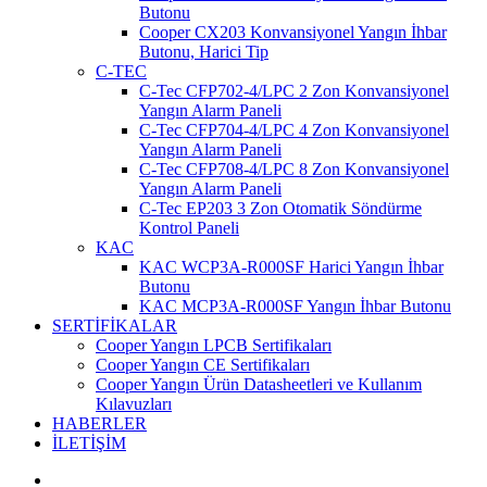
Butonu
Cooper CX203 Konvansiyonel Yangın İhbar
Butonu, Harici Tip
C-TEC
C-Tec CFP702-4/LPC 2 Zon Konvansiyonel
Yangın Alarm Paneli
C-Tec CFP704-4/LPC 4 Zon Konvansiyonel
Yangın Alarm Paneli
C-Tec CFP708-4/LPC 8 Zon Konvansiyonel
Yangın Alarm Paneli
C-Tec EP203 3 Zon Otomatik Söndürme
Kontrol Paneli
KAC
KAC WCP3A-R000SF Harici Yangın İhbar
Butonu
KAC MCP3A-R000SF Yangın İhbar Butonu
SERTİFİKALAR
Cooper Yangın LPCB Sertifikaları
Cooper Yangın CE Sertifikaları
Cooper Yangın Ürün Datasheetleri ve Kullanım
Kılavuzları
HABERLER
İLETİŞİM