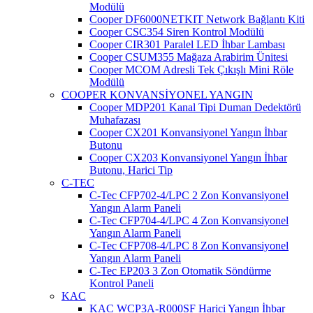
Modülü
Cooper DF6000NETKIT Network Bağlantı Kiti
Cooper CSC354 Siren Kontrol Modülü
Cooper CIR301 Paralel LED İhbar Lambası
Cooper CSUM355 Mağaza Arabirim Ünitesi
Cooper MCOM Adresli Tek Çıkışlı Mini Röle
Modülü
COOPER KONVANSİYONEL YANGIN
Cooper MDP201 Kanal Tipi Duman Dedektörü
Muhafazası
Cooper CX201 Konvansiyonel Yangın İhbar
Butonu
Cooper CX203 Konvansiyonel Yangın İhbar
Butonu, Harici Tip
C-TEC
C-Tec CFP702-4/LPC 2 Zon Konvansiyonel
Yangın Alarm Paneli
C-Tec CFP704-4/LPC 4 Zon Konvansiyonel
Yangın Alarm Paneli
C-Tec CFP708-4/LPC 8 Zon Konvansiyonel
Yangın Alarm Paneli
C-Tec EP203 3 Zon Otomatik Söndürme
Kontrol Paneli
KAC
KAC WCP3A-R000SF Harici Yangın İhbar