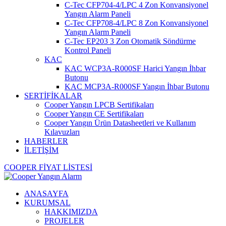
C-Tec CFP704-4/LPC 4 Zon Konvansiyonel
Yangın Alarm Paneli
C-Tec CFP708-4/LPC 8 Zon Konvansiyonel
Yangın Alarm Paneli
C-Tec EP203 3 Zon Otomatik Söndürme
Kontrol Paneli
KAC
KAC WCP3A-R000SF Harici Yangın İhbar
Butonu
KAC MCP3A-R000SF Yangın İhbar Butonu
SERTİFİKALAR
Cooper Yangın LPCB Sertifikaları
Cooper Yangın CE Sertifikaları
Cooper Yangın Ürün Datasheetleri ve Kullanım
Kılavuzları
HABERLER
İLETİŞİM
COOPER FİYAT LİSTESİ
ANASAYFA
KURUMSAL
HAKKIMIZDA
PROJELER